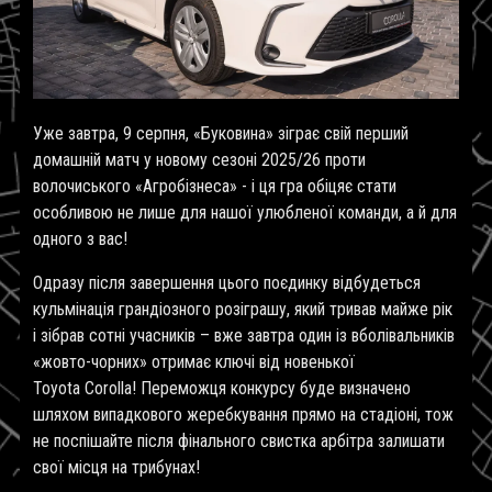
Уже завтра, 9 серпня, «Буковина» зіграє свій перший
домашній матч у новому сезоні 2025/26 проти
волочиського «Агробізнеса» - і ця гра обіцяє стати
особливою не лише для нашої улюбленої команди, а й для
одного з вас!
Одразу після завершення цього поєдинку відбудеться
кульмінація грандіозного розіграшу, який тривав майже рік
і зібрав сотні учасників – вже завтра один із вболівальників
«жовто-чорних» отримає ключі від новенької
Toyota Corolla
!
Переможця конкурсу буде визначено
шляхом випадкового жеребкування прямо на стадіоні, тож
не поспішайте після фінального свистка арбітра залишати
свої місця на трибунах!