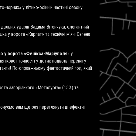
-чорних» у літньо-осінній частині сезону
 дальніх ударів Вадима Вітенчука, елегантний
а у ворота «Карпат» та технічні м’ячі Євгена
го у ворота «Фенікса-Маріуполя»
у
иняткової точності у дотик подвоїв перевагу
 штанги! По-справжньому фантастичний гол, який
рота запорізького «Металурга» (15%) та
понуємо вам ще раз переглянути ці ефектні