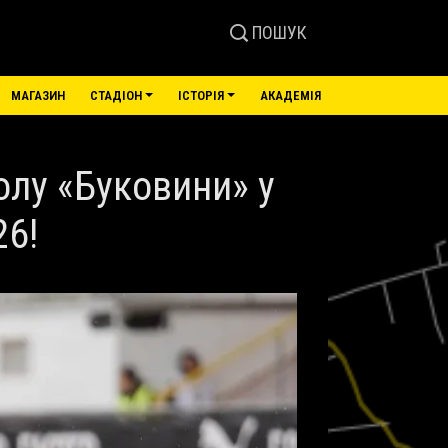
ПОШУК
МАГАЗИН
СТАДІОН
ІСТОРІЯ
АКАДЕМІЯ
олу «Буковини» у
26!