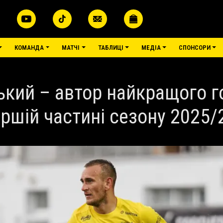
КОМАНДА
МАТЧІ
ТАБЛИЦІ
МЕДІА
СПОНСОРИ
ький – автор найкращого г
ршій частині сезону 2025/