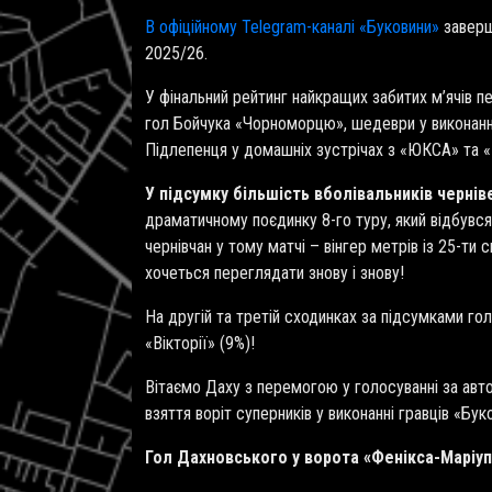
В офіційному Telegram-каналі «Буковини»
заверши
2025/26.
У фінальний рейтинг найкращих забитих м’ячів п
гол Бойчука «Чорноморцю», шедеври у виконанні 
Підлепенця у домашніх зустрічах з «ЮКСА» та
У підсумку більшість вболівальників чернів
драматичному поєдинку 8-го туру, який відбувся
чернівчан у тому матчі – вінгер метрів із 25-ти
хочеться переглядати знову і знову!
На другій та третій сходинках за підсумками го
«Вікторії» (9%)!
Вітаємо Даху з перемогою у голосуванні за авт
взяття воріт суперників у виконанні гравців «Бук
Гол Дахновського у ворота «Фенікса-Маріупо