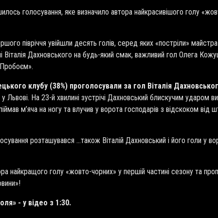
лось голосування, яке визначило автора найкрасивішого голу «жовто
ершого півріччя увійшли десять голів, серед яких «постріли» майстра
Віталія Дахновського на будь-який смак, важливий гол Олега Кожушк
 «Пробоєм».
ецького клубу (38%) проголосували за гол Віталія Дахновсько
 у Львові. На 23-й хвилині зустрічі Дахновський блискучим ударом в
 спіймав м’яча на ногу та влучив у ворота господарів з відскоком від
лосування розташувався …також Віталій Дахновський і його голи у во
ора найкращого голу «жовто-чорних» у першій частині сезону та про
овини»!
ля» - у відео з 1:30.