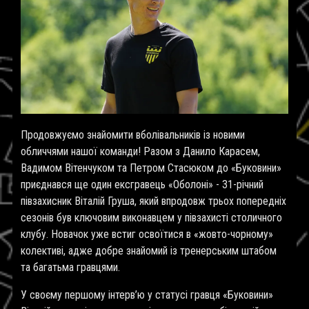
Продовжуємо знайомити вболівальників із новими
обличчями нашої команди! Разом з Данило Карасем,
Вадимом Вітенчуком та Петром Стасюком до «Буковини»
приєднався ще один ексгравець «Оболоні» - 31-річний
півзахисник Віталій Груша, який впродовж трьох попередніх
сезонів був ключовим виконавцем у півзахисті столичного
клубу. Новачок уже встиг освоїтися в «жовто-чорному»
колективі, адже добре знайомий із тренерським штабом
та багатьма гравцями.
У своєму першому інтерв’ю у статусі гравця «Буковини»