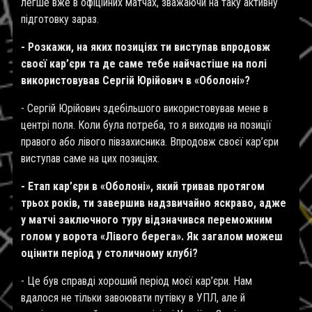
легше вже в офіційних матчах, зважаючи на таку активну
підготовку зараз.
- Розкажи, на яких позиціях ти виступав впродовж
своєї кар’єри та де саме тебе найчастіше на полі
використовував Сергій Юрійович в «Оболоні»?
- Сергій Юрійович здебільшого використовував мене в
центрі поля. Коли була потреба, то я виходив на позиції
правого або лівого півзахисника. Впродовж своєї кар’єри
виступав саме на цих позиціях.
- Етап кар’єри в «Оболоні», який тривав протягом
трьох років, ти завершив надзвичайно яскраво, адже
у матчі заключного туру відзначився переможним
голом у ворота «Лівого берега». Як загалом можеш
оцінити період у столичному клубі?
- Це був справді хороший період моєї кар’єри. Нам
вдалося не тільки завоювати путівку в УПЛ, але й