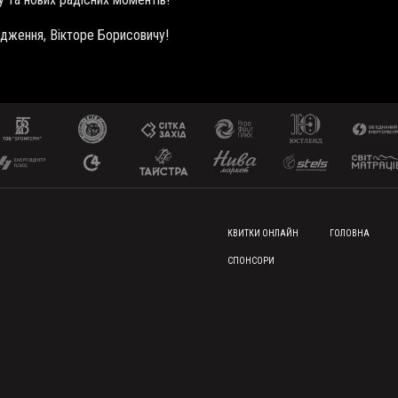
одження, Вікторе Борисовичу!
FOOTER MENU
КВИТКИ ОНЛАЙН
ГОЛОВНА
СПОНСОРИ