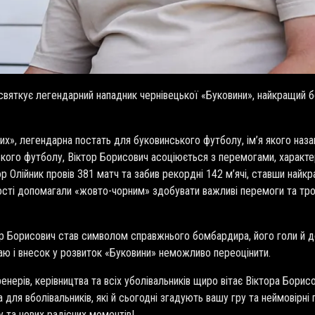
 святкує легендарний нападник чернівецької «Буковини», найкращий б
их», легендарна постать для буковинського футболу, ім’я якого наз
ького футболу, Віктор Борисович асоціюється з перемогами, характе
ор Олійник провів 381 матч та забив рекордні 142 м’ячі, ставши най
кості допомагали «жовто-чорним» здобувати важливі перемоги та тро
ор Борисович став символом справжнього бомбардира, його голи й 
аю і внесок у розвиток «Буковини» неможливо переоцінити.
ренерів, керівництва та всіх уболівальників щиро вітає Віктора Бори
для вболівальників, які й сьогодні згадують вашу гру та неймовірні
ку та нових радісних моментів!