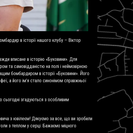
омбардир в історії нашого клубу – Віктор
авжди вписане в історію «Буковини». Для
ром та самовідданістю на полі і неймовірною
кращим бомбардиром в історії «Буковини». Його
феї, а його ім’я стало синонімом справжньої
до сьогодні згадуються з особливим
совича з ювілеєм! Дякуємо за все, що ви зробили
 голи з теплом у серці. Бажаємо міцного