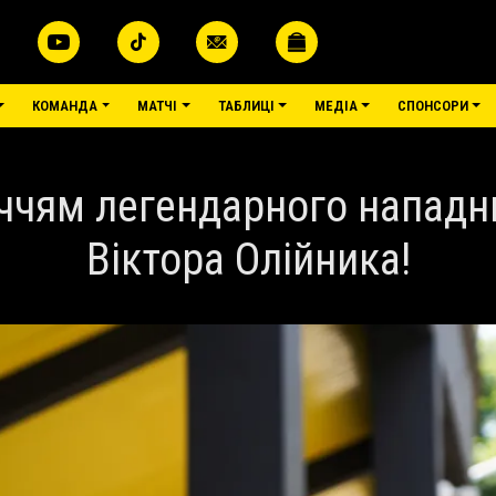
КОМАНДА
МАТЧІ
ТАБЛИЦІ
МЕДІА
СПОНСОРИ
іччям легендарного напад
Віктора Олійника!