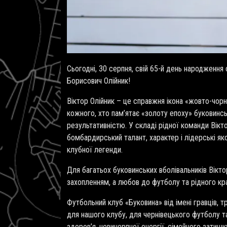
Сьогодні, 30 серпня, свій 65-й день народження
Борисович Олійник!
Віктор Олійник – це справжня ікона «жовто-чорн
кожного, хто пам’ятає «золоту епоху» буковинс
результативністю. У складі рідної команди Вікт
бомбардирський талант, характер і лідерські я
клубної легенди.
Для багатьох буковинських вболівальників Вікт
захопленням, а любов до футболу та рідного кр
Футбольний клуб «Буковина» від імені гравців, т
для нашого клубу, для чернівецького футболу та 
здоров’я, невичерпної енергії, сімейного затиш