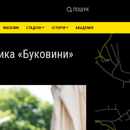
ПОШУК
МАГАЗИН
СТАДІОН
ІСТОРІЯ
АКАДЕМІЯ
ника «Буковини»