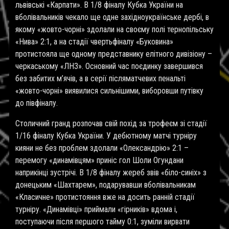
львівські «Карпати». В 1/8 фіналу Кубка України на
вболівальників чекало ще одне західноукраїнське дербі, в
якому «жовто-чорні» здолали на своєму полі тернопільську
«Нива» 2:1, а на стадії чвертьфіналу «Буковина»
протистояла ще одному представнику елітного дивізіону –
черкаському «ЛНЗ». Основний час поєдинку завершився
без забитих м’ячів, а в серії післяматчевих пенальті
«жовто-чорні» виявилися сильнішими, виборовши путівку
до півфіналу.
Столичний гранд розпочав свій похід за трофеєм зі стадії
1/16 фіналу Кубка України. У дебютному матчі турніру
кияни не без проблем здолали «Олександрію» 2:1 –
перемогу «динамівцям» приніс гол Шоли Огундани
наприкінці зустрічі. В 1/8 фіналу жереб звів «біло-синіх» з
донецьким «Шахтарем», подарувавши вболівальникам
«Класичне» протистояння вже на досить ранній стадії
турніру. «Динамівці» приймали «гірників» вдома і,
поступаючи після першого тайму 0:1, зуміли вирвати