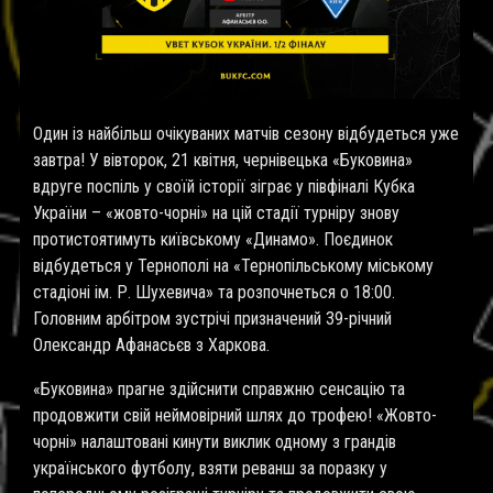
Один із найбільш очікуваних матчів сезону відбудеться уже
завтра! У вівторок, 21 квітня, чернівецька «Буковина»
вдруге поспіль у своїй історії зіграє у півфіналі Кубка
України – «жовто-чорні» на цій стадії турніру знову
протистоятимуть київському «Динамо». Поєдинок
відбудеться у Тернополі на «Тернопільському міському
стадіоні ім. Р. Шухевича» та розпочнеться о 18:00.
Головним арбітром зустрічі призначений 39-річний
Олександр Афанасьєв з Харкова.
«Буковина» прагне здійснити справжню сенсацію та
продовжити свій неймовірний шлях до трофею! «Жовто-
чорні» налаштовані кинути виклик одному з грандів
українського футболу, взяти реванш за поразку у