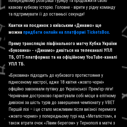
попередньому розіграші турніру та продовжити свою
казкову кубкову історію. Головне - вірити у рідну команду
та підтримувати її до останньої секунди!
Квитки на поєдинок з київським «Динамо» ще
можна
придбати онлайн на платформі TicketsBox.
Пряму трансляцію півфінального матчу Кубка України
«Буковина» - «Динамо» дивіться на телеканалі УПЛ
ТБ, OTT-платформах та на офіційному YouTube-каналі
УПЛ ТБ.
«Буковина» підходить до кубкового протистояння у
піднесеному настрої, адже 18 квітня «жовто-чорні»
офіційно завоювали путівку до Української Прем’єр-ліги!
Чернівчани достроково гарантували собі місце в елітному
дивізіоні за шість турів до завершення чемпіонату у VBET
Першій лізі – і це стало можливим після виїзної перемоги
«жовто-чорних» у попередньому турі над «Металістом», а
також втрати очок «Лівим берегом» у Тернополі в матчі з