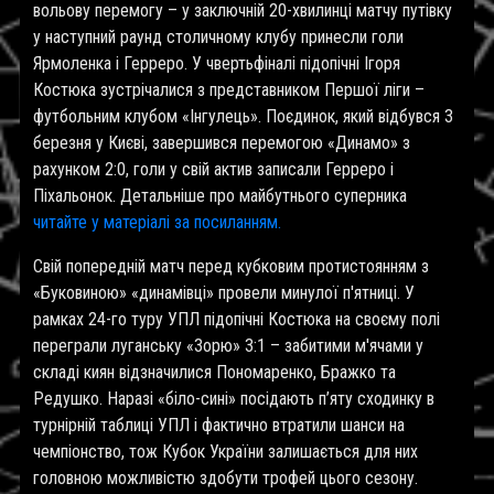
вольову перемогу – у заключній 20-хвилинці матчу путівку
у наступний раунд столичному клубу принесли голи
Ярмоленка і Герреро. У чвертьфіналі підопічні Ігоря
Костюка зустрічалися з представником Першої ліги –
футбольним клубом «Інгулець». Поєдинок, який відбувся 3
березня у Києві, завершився перемогою «Динамо» з
рахунком 2:0, голи у свій актив записали Герреро і
Піхальонок. Детальніше про майбутнього суперника
читайте у матеріалі за посиланням.
Свій попередній матч перед кубковим протистоянням з
«Буковиною» «динамівці» провели минулої п'ятниці. У
рамках 24-го туру УПЛ підопічні Костюка на своєму полі
переграли луганську «Зорю» 3:1 – забитими м'ячами у
складі киян відзначилися Пономаренко, Бражко та
Редушко. Наразі «біло-сині» посідають п’яту сходинку в
турнірній таблиці УПЛ і фактично втратили шанси на
чемпіонство, тож Кубок України залишається для них
головною можливістю здобути трофей цього сезону.