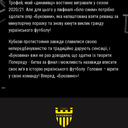
Трофей, який «динамівці» востаннє вигравали у сезоні
2020/21. Але для цього у півфіналі «біло-синім» потрібно
здолати опір «Буковини», яка налаштована взяти реванш за
минулорічну поразку та знову кинути виклик гранду
українського футболу!
Кубкові протистояння завжди славилися своєю
непередбачуваністю та традиційно дарують сенсації, і
«Буковина» вже не раз доводила, що здатна їх творити.
Попереду - битва за фінал і можливість назавжди вписати
своє ім’я в історію українського футболу. Головне – вірити
у свою команду! Вперед, «Буковино»!