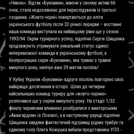
«Нивою». Відтак «Буковина», маючи у своєму активі 66
очок, стала недосяжною для переслідувачів із третьої
сходинки. «Жовто-чорні» повертаються до еліти
українського футболу після 32-річної перерви – востаннє
наша команда виступала на найвищому рівні ще у сезоні
1993/94. Окрім турнірного успіху, підопічні Сергія Шищенка
продовжують утримувати унікальний статус єдиної
непереможної команди в українському футболі, а
безпрограшна серія «Буковини», яка триває з травня
минулого року, налічує вже 29 матчів поспіль!
У Кубку України «Буковина» вдруге поспіль повторює своє
найкраще досягнення в історії. Шлях до четвірки
найсильніших команд турніру для «жовто-чорних»
розпочався ще у серпні минулого року. На стадії 1/32
фіналу чернівчани впевнено розібралися з аматорським
«Авангардом» із Лозової, а в наступному раунді підопічні
Шищенка завдяки фантастичній підтримці рідних трибун та
єдиному голу Олега Кожушка вибили представника УПЛ -