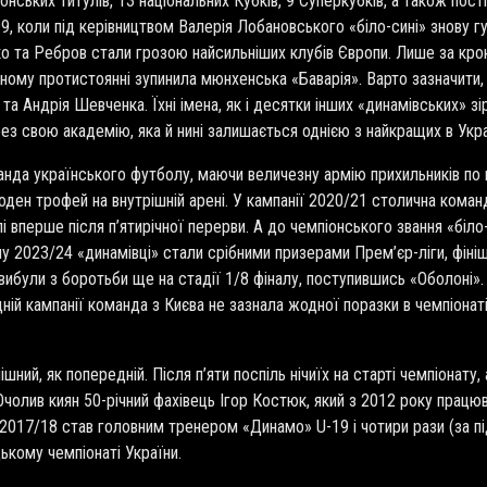
нських титулів, 13 національних Кубків, 9 Суперкубків, а також пост
, коли під керівництвом Валерія Лобановського «біло-сині» знову гу
нко та Ребров стали грозою найсильніших клубів Європи. Лише за кро
ному протистоянні зупинила мюнхенська «Баварія». Варто зазначити
та Андрія Шевченка. Їхні імена, як і десятки інших «динамівських» зі
рез свою академію, яка й нині залишається однією з найкращих в Укра
да українського футболу, маючи величезну армію прихильників по вс
ден трофей на внутрішній арені. У кампанії 2020/21 столична коман
 вперше після п’ятирічної перерви. А до чемпіонського звання «біло
 2023/24 «динамівці» стали срібними призерами Прем’єр-ліги, фініш
 вибули з боротьби ще на стадії 1/8 фіналу, поступившись «Оболоні
ій кампанії команда з Києва не зазнала жодної поразки в чемпіонаті,
ішний, як попередній. Після п
’
яти поспіль нічиїх на старті чемпіонату
олив киян 50-річний фахівець Ігор Костюк, який з 2012 року працю
2017/18 став головним тренером «Динамо» U-19 і чотири рази (за п
ькому чемпіонаті України.