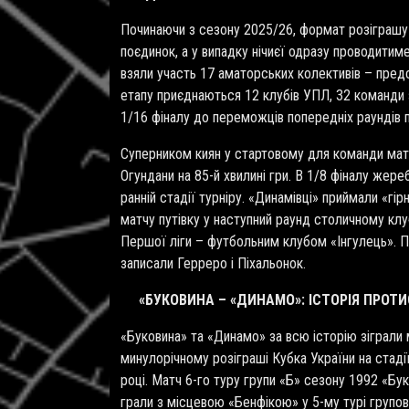
Починаючи з сезону 2025/26, формат розіграшу 
поєдинок, а у випадку нічиєї одразу проводитиме
взяли участь 17 аматорських колективів – предс
етапу приєднаються 12 клубів УПЛ, 32 команди 
1/16 фіналу до переможців попередніх раундів 
Суперником киян у стартовому для команди матчі
Огундани на 85-й хвилині гри. В 1/8 фіналу же
ранній стадії турніру. «Динамівці» приймали «гі
матчу путівку у наступний раунд столичному клу
Першої ліги – футбольним клубом «Інгулець». По
записали Герреро і Піхальонок.
«БУКОВИНА – «ДИНАМО»: ІСТОРІЯ ПРОТ
«Буковина» та «Динамо» за всю історію зіграли 
минулорічному розіграші Кубка України на стаді
році. Матч 6-го туру групи «Б» сезону 1992 «Бук
грали з місцевою «Бенфікою» у 5-му турі групов