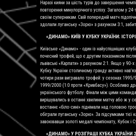
Наразі кияни за шість турів до завершення чемп
повторення минулорічного успіху. Загалом у 24-
своїм суперникам. Свій попередній матч підопіч
здолали луганську «Зорю» з рахунком 3:1, заби
«ДИНАМО» КИЇВ У КУБКУ УКРАЇНИ: ІСТОРІ
Київське «Динамо» - один із найуспішніших клубі
почесний трофей, що є другим показником після 
львівські «Карпати» з рахунком 2:1. Якщо у 90-х
Кубку України столичному гранду активно нав’я
чотири рази вигравало трофей: у сезонах 1995/96
1999/2000 (1:0 проти «Кривбасу»). Особливо др
українського футболу. Фінали між цими коман
вирішувались в останні хвилини матчу або ж у се
востаннє «біло-сині» піднімали над головою тро
обіграли луганську «Зорю». За підсумками тієї 
завоювавши золоті медалі чемпіонату, Кубок і С
«ДИНАМО» У РОЗІГРАШІ КУБКА УКРАЇНИ 2