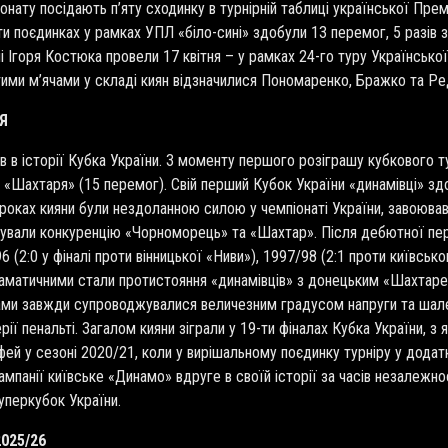
іонату посідають п
’
яту сходинку в турнірній таблиці української Пре
ти поєдинках у рамках УПЛ «біло-сині» здобули 13 перемог, 5 разів 
ні Ігоря Костюка провели 17 квітня – у рамках 24-го туру Українсько
тими м
’
ячами у складі киян відзначилися Пономаренко, Бражко та Р
Я
в в історії Кубка України. З моменту першого розіграшу кубкового т
«Шахтаря» (15 перемог). Свій перший Кубок України «динамівці» здо
 роках кияни були нездоланною силою у чемпіонаті України, завоював
зували конкуренцію «Чорноморець» та «Шахтар». Після дебютної пер
 (2:0 у фіналі проти вінницької «Ниви»), 1997/98 (2:1 проти київсько
аматичними стали протистояння «динамівців» з донецьким «Шахтарем»
дами завжди супроводжувалися величезним градусом напруги та шал
рії пенальті. Загалом кияни зіграли у 19-ти фіналах Кубка України, з
фей у сезоні 2020/21, коли у вирішальному поєдинку турніру у додат
кампанії київське «Динамо» вдруге в своїй історії за часів незалежн
уперкубок України.
025/26