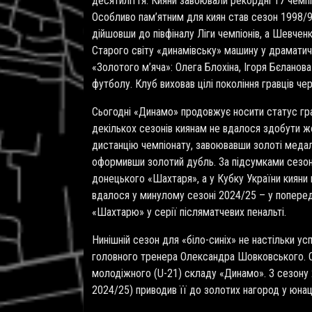
десятиліття. Кияни завоювали рекордні 17 чемпіо
Особливо пам’ятним для киян став сезон 1998/99
дійшовши до півфіналу Ліги чемпіонів, а Шевче
Старого світу «динамівську» машину у драматич
«Золотого м’яча»: Олега Блохіна, Ігоря Бєланова 
футболу. Клуб виховав цілі покоління гравців че
Сьогодні «Динамо» продовжує носити статус гран
декількох сезонів киянам не вдалося здобути жо
дистанцію чемпіонату, завоювавши золоті медалі
оформивши золотий дубль. За підсумками сезону
донецького «Шахтаря», а у Кубку України кияни
вдалося у минулому сезоні 2024/25 – у попередн
«Шахтарю» у серії післяматчевих пенальті.
Нинішній сезон для «біло-синіх» не настільки усп
головного тренера Олександра Шовковського. Оч
молодіжного (U-21) складу «Динамо». З сезону 
2024/25) приводив її до золотих нагород у юнац