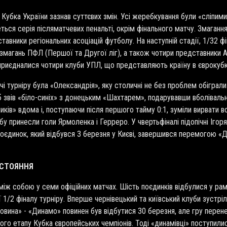
Кубка України зазнав суттєвих змін. Усі жеребкування були «сліпим
ться серія післяматчевих пенальті, окрім фінального матчу. Змагання
тавники регіональних асоціацій футболу. На наступній стадії, 1/32
змагань ПФЛ (Першої та Другої ліг), а також чотири представники А
приєдналися чотири клуби УПЛ, що представляють країну в єврокубка
 турніру була «Олександрія», яку столичні не без проблем обіграли
реб звів «біло-синіх» з донецьким «Шахтарем», подарувавши вболівал
рників» вдома і, поступаючи після першого тайму 0:1, зуміли вирвати 
бу принесли голи Ярмоленка і Герреро. У чвертьфіналі підопічні Іго
єдинок, який відбувся 3 березня у Києві, завершився перемогою «Ди
ИСТОЯННЯ
між собою у семи офіційних матчах. Шість поєдинків відбулися у рам
ї 1/2 фіналу турніру. Вперше чернівецький та київський клуби зустрі
овина» - «Динамо» повинен був відбутися 30 березня, але гру перенес
ого етапу Кубка європейських чемпіонів. Тоді «динамівці» поступили