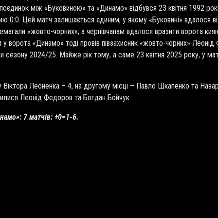
й поєдинок між «Буковиною» та «Динамо» відбувся 23 квітня 1992 року
чию 0:0. Цей матч залишається єдиним, у якому «Буковині» вдалося ві
емагали «жовто-чорних», а чернівчанам вдалося вразити ворота киян 
л у ворота «Динамо» тоді провів півзахисник «жовто-чорних» Леонід
 сезону 2024/25. Майже рік тому, а саме 23 квітня 2025 року, у матчі
у Віктора Леоненка – 4, на другому місці – Павло Шкапенко та Наза
чилися Леонід Федоров та Богдан Бойчук.
намо»: 7 матчів: +0=1-6.