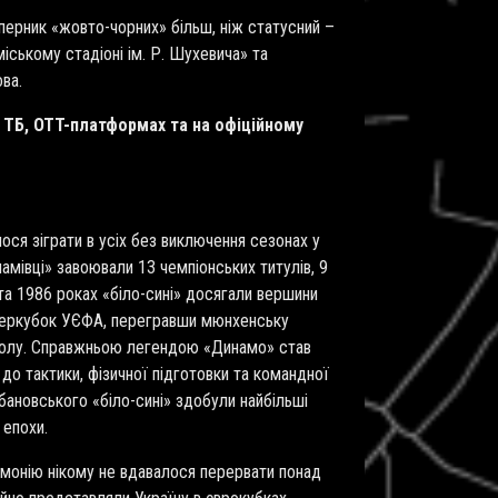
Суперник «жовто-чорних» більш, ніж статусний –
іському стадіоні ім. Р. Шухевича» та
ова.
Л ТБ, OTT-платформах та на офіційному
ося зіграти в усіх без виключення сезонах у
инамівці» завоювали 13 чемпіонських титулів, 9
та 1986 роках «біло-сині» досягали вершини
уперкубок УЄФА, перегравши мюнхенську
тболу. Справжньою легендою «Динамо» став
до тактики, фізичної підготовки та командної
новського «біло-сині» здобули найбільші
 епохи.
емонію нікому не вдавалося перервати понад