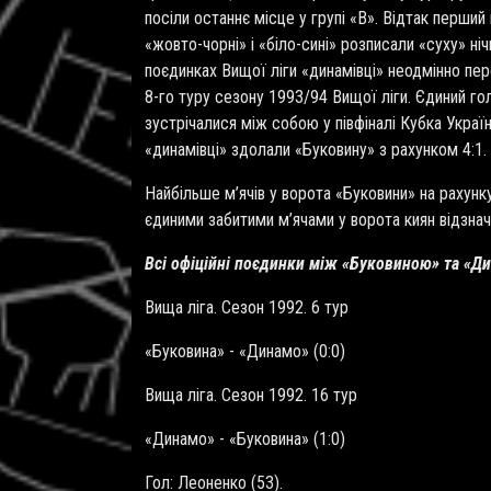
посіли останнє місце у групі «В». Відтак перши
«жовто-чорні» і «біло-сині» розписали «суху» ні
поєдинках Вищої ліги «динамівці» неодмінно пер
8-го туру сезону 1993/94 Вищої ліги. Єдиний го
зустрічалися між собою у півфіналі Кубка України
«динамівці» здолали «Буковину» з рахунком 4:1.
Найбільше м’ячів у ворота «Буковини» на рахунк
єдиними забитими м’ячами у ворота киян відзна
Всі офіційні поєдинки між «Буковиною» та «Ди
Вища ліга. Сезон 1992. 6 тур
«Буковина» - «Динамо» (0:0)
Вища ліга. Сезон 1992. 16 тур
«Динамо» - «Буковина» (1:0)
Гол: Леоненко (53).