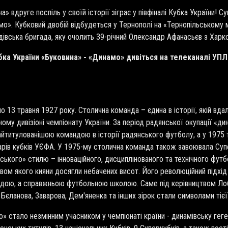
а» вдруге поспіль у своїй історії зіграє у півфіналі Кубка України! 
о». Кубковий двобій відбудеться у Тернополі на «Тернопільському м
дівська бригада, яку очолить 39-річний Олександр Афанасьєв з Харк
бка України «Буковина» - «Динамо» дивіться на телеканалі УП
 13 травня 1927 року. Столична команда – єдина в історії, якій вдал
тному дивізіоні чемпіонату України. За період радянської окупації «д
айтитулованішою командою в історії радянського футболу, а у 1975 
арів кубків УЄФА. У 1975-му столична команда також завоювала С
ського» стилю – інноваційного, дисциплінованого та технічного фу
вом якого кияни досягли небачених висот. Його революційний підхід 
дою, а справжньою футбольною школою. Саме під керівництвом Лоба
, Бєланова, Заварова, Дем'яненка та інших зірок стали символами тієї
 стало незмінним учасником у чемпіонаті країни - динамівську гег