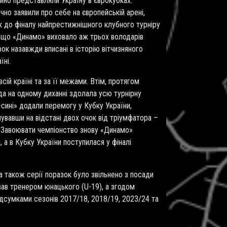
ійно представляли Україну в єврокубках.
чно заявили про себе на європейській арені,
к до фіналу найпрестижнішного клубного турніру
, що «Динамо» виховало аж трьох володарів
рок назавжди вписані в історію вітчизняного
їні.
ій країні та за її межами. Втім, протягом
да на одному диханні здолала усю турнірну
-сині» додали перемогу у Кубку України,
увавши на відстані двох очок від тріумфатора –
». Завоювати чемпіонство знову «Динамо»
 а в Кубку України поступилася у фіналі
, а також серії поразок було звільнено з посади
вав тренером юнацького (U-19), а згодом
ідсумками сезонів 2017/18, 2018/19, 2023/24 та