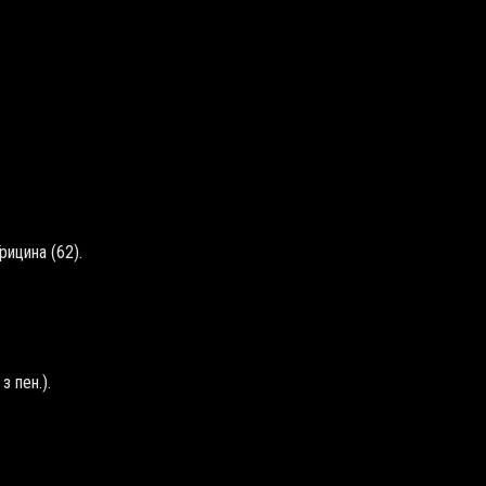
Грицина (62).
з пен.).