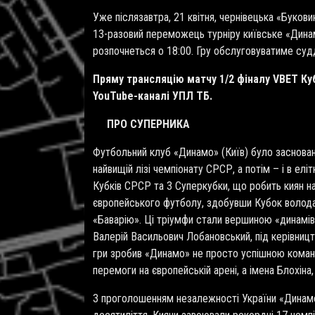
Уже післязавтра, 21 квітня, чернівецька «Буковин
13-разовий переможець турніру київське «Динам
розпочнеться о 18:00. Гру обслуговуватиме суд
Пряму трансляцію матчу 1/2 фіналу
VBET
Ку
YouTube-каналі УПЛ ТБ.
ПРО СУПЕРНИКА
Футбольний клуб «Динамо» (Київ) було засновано
найвищій лізі чемпіонату СРСР, а потім – і в елі
Кубків СРСР та 3 Суперкубки, що робить киян н
європейського футболу, здобувши Кубок волод
«Баварію». Ці тріумфи стали вершиною «динамів
Валерій Васильович Лобановський, під керівницт
гри зробив «Динамо» не просто успішною коман
перемоги на європейській арені, а імена Блохіна
З проголошенням незалежності України «Динамо»