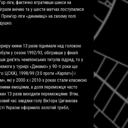
м’єр-ліги, фактично втративши шанси на
зіграли внічию та у шести матчах поступалися
ї Прем
’
єр-ліги «динамівці» на своєму полі
едушко.
урніру кияни 13 разів піднімали над головою
були у сезоні 1992/93, обігравши у фіналі
ши дев’ять чемпіонських титулів підряд, то у
емоги у турнірі «Динамо» у 90-ті роки ще
го ЦСКА), 1998/99 (3:0 проти «Карпат») і
, які у 2000-х і 2010-х роках стали класикою
еними емоціями, а доля переможця часто
 яких 13 разів виходили переможцями. Втім,
ковий час завдяки голу Віктора Циганкова
ості України оформило золотий требл,