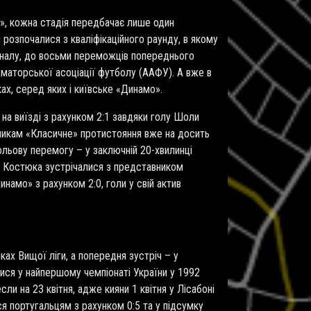
и», кожна стадія передбачає лише один
 розпочалися з кваліфікаційного раунду, в якому
 фіналу, до восьми переможців попереднього
маторської асоціації футболу (ААФУ). А вже в
х, серед яких і київське «Динамо».
 на виїзді з рахунком 2:1 завдяки голу Шоли
ьникам «Класичне» протистояння вже на досить
вольову перемогу – у заключній 20-хвилинці
ря Костюка зустрічалися з представником
намо» з рахунком 2:0, голи у свій актив
ках Вищої ліги, а попередня зустріч – у
лися у найпершому чемпіонаті України у 1992
ли на 23 квітня, адже кияни 1 квітня у Лісабоні
ся португальцям з рахунком 0:5 та у підсумку