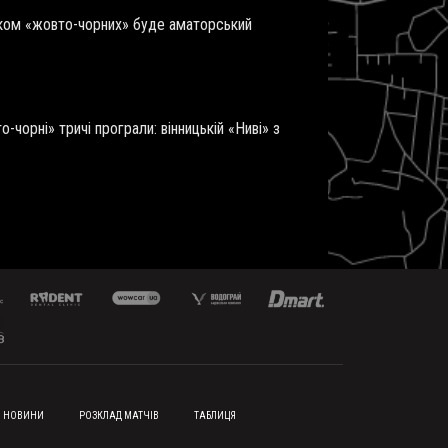
иком «жовто-чорних» буде аматорський
чорні» тричі програли: вінницькій «Ниві» з
НОВИНИ
РОЗКЛАД МАТЧІВ
ТАБЛИЦЯ