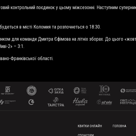
рговий контрольний поєдинок у цьому міжсезонні. Наступним суперн
будеться в місті Коломия та розпочнеться о 18:30.
ком для команди Дмитра Єфімова на літніх зборах. До цього «жовто-
иві-2» – 3:1.
Івано-Франківської області.
FOOTER MENU
КВИТКИ ОНЛАЙН
ГОЛОВНА
СПОНСОРИ