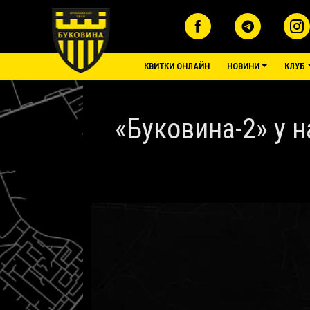
Перейти до основного вмісту
основне меню
КВИТКИ ОНЛАЙН
НОВИНИ
КЛУБ
«Буковина-2» у 