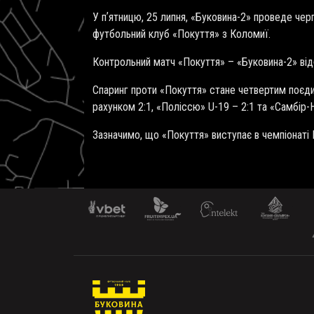
У пʼятницю, 25 липня, «Буковина-2» проведе че
футбольний клуб «Покуття» з Коломиї.
Контрольний матч «Покуття» – «Буковина-2» від
Спаринг проти «Покуття» стане четвертим поєдин
рахунком 2:1, «Поліссю» U-19 – 2:1 та «Самбір-Н
Зазначимо, що «Покуття» виступає в чемпіонаті 