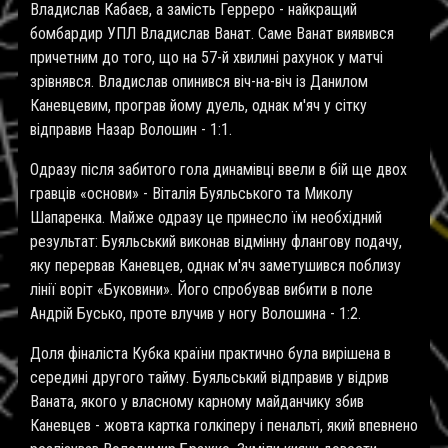
Владислав Кабаєв, а замiсть Герреро - найкращий
бомбардир УПЛ Владислав Ванат. Саме Ванат виявився
причетним до того, що на 57-й хвилині рахунок у матчі
зрівнявся. Владислав опинився віч-на-віч із Данилом
Каневцевим, програв йому дуель, однак м'яч у сітку
відправив Назар Волошин - 1:1.
Одразу після забитого гола динамівці ввели в бій ще двох
гравців «основи» - Віталія Буяльського та Миколу
Шапаренка. Майже одразу це принесло їм необхідний
результат: Буяльський виконав відмінну флангову подачу,
яку перервав Каневцев, однак м'яч заметушився поблизу
лінії воріт «Буковини». Його спробував вибити в поле
Андрій Бусько, проте влучив у ногу Волошина - 1:2.
Доля фіналіста Кубка країни практично була вирішена в
середині другого тайму. Буяльський відправив у відрив
Ваната, якого у власному карному майданчику збив
Каневцев - жовта картка голкіперу і пенальті, який впевнено