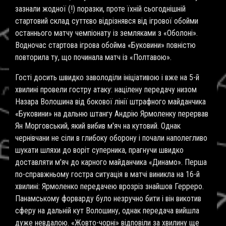
зазнали жодної (!) поразки, проте їхній сьогоднішній
стартовий склад суттєво відрізнявся від ігрової обойми
останнього матчу чемпіонату із земляками з «Оболоні».
Водночас стартова ігрова обойма «Буковини» повністю
повторила ту, що починала матч із «Полтавою».
Гості досить швидко заволоділи ініціативою і вже на 5-й
хвилині провели гостру атаку: націлену передачу низом
Назара Волошина від бокової лінії штрафного майданчика
«Буковини» на дальню штангу Андрію Ярмоленку перервав
Ян Морговський, який вибив м'яч на кутовий. Однак
чернівчани не сіли в глибоку оборону і почали наполегливо
шукати шляхи до воріт суперника, прагнучи швидко
доставляти м'яч до карного майданчика «Динамо». Перша
по-справжньому гостра ситуація в матчі виникла на 16-й
хвилині: Ярмоленко передачею врозріз знайшов Герреро.
Панамському форварду було незручно бити і він викотив
сферу на дальній кут Волошину, однак передача вийшла
дуже невдалою. «Жовто-чорні» відповіли за хвилину ще