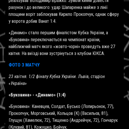
реалізував Володимир Бражко. Зуміли кияни довести
рахунок і до великого: удар Шапаренка майже з лінії
площини воріт заблокував Кирило Прокопчук, однак сферу
у ворота добив Ванат 1:4.
«Динамо» стало першим фіналістом Кубка України, а
«Буковина» переключається на чемпіонат країни,
найближчий матч якого «жовто-чорні» проведуть вже 27
квітня. На виїзді вони зустрінуться з клубом ЮКСА.
ФОТО З МАТЧУ
23 квітня. 1/2 фіналу Кубка України. Львiв, стадіон
«Україна»
«Буковина» - «Динамо» (1:4)
«Буковина»: Каневцев, Cолдат, Бусько (Лопирьонок, 77),
Прокопчук, Морговський, Кольцов (К) (Васильєв, 81),
Глущук (Хамелюк, 72), Тищенко (Андрейчук, 72), Гончарук
(Кілєвий, 81), Кожушко, Бойчук.