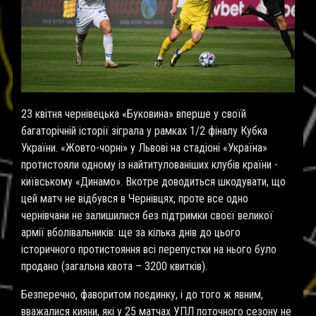
23 квітня чернівецька «Буковина» вперше у своїй
багаторічній історії зіграла у рамках 1/2 фіналу Кубка
України. «Жовто-чорні» у Львові на стадіоні «Україна»
протистояли одному із найтитулованiших клубів країни -
київському «Динамо». Вкотре доводиться шкодувати, що
цей матч не відбувся в Чернівцях, проте все одно
чернiвчани не залишилися без підтримки своєї великої
армії вболівальників: ще за кілька днів до цього
iсторичного протистояння всі перепустки на нього було
продано (загальна квота – 3200 квитків).
Безперечно, фаворитом поєдинку, і до того ж явним,
вважалися кияни, які у 25 матчах УПЛ поточного сезону не