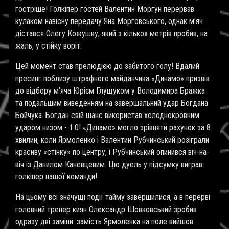
гостріше! Голкіпер гостей Валентин Моргун перервав
кулаком навісну передачу Яна Морговського, однак м'яч
дістався Олегу Кожушку, який з кількох метрів пробив, на
жаль, у стійку воріт.
Цей момент став прелюдією до забитого голу! Вдалий
пресинг поблизу штрафного майданчика «Динамо» призвів
до відбору м'яча Юрієм Глущуком у Володимира Бражка
та подальшим виведенням на завершальний удар Богдана
Бойчука. Богдан свій шанс використав холоднокровним
ударом низом - 1:0! «Динамо» могло зрівняти рахунок за 8
хвилин, коли Ярмоленко і Валентин Рубчинський розіграли
красиву «стінку» по центру, і Рубчинський опинився віч-на-
віч із Данилом Каневцевим. Цю дуель у підсумку виграв
голкіпер нашої команди!
На цьому всі значущі події тайму завершилися, а в перерві
головний тренер киян Олександр Шовковський зробив
одразу дві заміни: замiсть Ярмоленка на поле вийшов