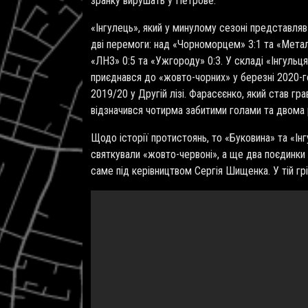
зранку вирушать у Петрове.
«Інгулець», який у минулому сезоні представляв 
дві перемоги: над «Чорноморцем» 3:1 та «Метал
«ЛНЗ» 0:5 та «Ужгороду» 0:3. У складі «Інгульц
приєднався до «жовто-чорних» у березні 2020-го
2019/20 у Другій лізі. Фарасєєнко, який став гр
відзначився чотирма забитими голами та двома
Щодо історії протистоянь, то «Буковина» та «Ін
святкували «жовто-червоні», а ще два поєдинки 
саме під керівництвом Сергія Шищенка. У тій грі