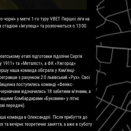
о-чорні» у матчі 1-го туру
VBET
Першої ліги на
 стадіоні «Інгулець» та розпочнеться о 13:00.
атському етапі підготовки підопічні Сергія
лу 1911» та «Металіст», а ФК «Ужгород»
ршу наша команда обіграла у Кам’янці-
регравши з рахунком 2:0 львівський «Рух». Свої
 Шищенка поступились команді «Фенікс-
чернівчани відзначились 18 забитими м’ячами, а
кращими бомбардирами «Буковини» у літнє
ві передачі).
аша команда в Олександрії. Після прибуття до
і та вечірнє теоретичне заняття, а вже в суботу