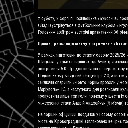
У суботу, 2 серпня,
чернівецька «Буковина» пров
виїзді зустрінуться з футбольним клубом «Інгул
Головним арбітром зустрічі призначений 36-річ
Пряма трансляція матчу «Інгулець» - «Буко
У рамках підготовки до старту сезону 2025/26 «Б
Шищенка у трьох спарингах здобули три впевнен
розгромили 5:0. Продовжили свою переможну сер
Подільському місцевий «Епіцентр» 2:0, а потім 
заключні спаринги «жовто-чорні» провели у Черн
Маріуполь» 1:3, а наступного дня розписали нул
пропустили лише три голи, причому у шести із 
міжсезоння стали Андрій Андрейчук (5 м’ячів) та
На перший офіційний поєдинок у новому сезоні «
міста на Кіровоградщині заплановано вечірнє тр