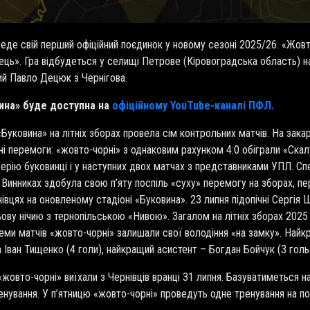
еде свій перший офіційний поєдинок у новому сезоні 2025/26. «Жовт
ець». Гра відбудеться у селищі Петрове (Кіровоградська область) на
ний Павло Децюк з Чернігова.
вина» буде доступна на
офіційному
YouTube
-каналі ПФЛ.
уковина» на літніх зборах провела сім контрольних матчів. На закарп
і перемоги: «жовто-чорні» з однаковим рахунком 4:0 обіграли «Ска
ію буковинці і у наступних двох матчах з представниками УПЛ. Спе
у Винниках здобула свою п’яту поспіль «суху» перемогу на зборах, пе
івцях на оновленому стадіоні «Буковина». 23 липня підопічні Сергія
ьову нічию з тернопільською «Нивою». Загалом на літніх зборах 2025 
семи матчів «жовто-чорні» залишали свої володіння «на замку». Най
 Іван Тищенко (4 голи), найкращий асистент – Богдан Бойчук (3 гольо
жовто-чорні» виїхали з Чернівців вранці 31 липня. Базуватиметься н
енування. У п’ятницю «жовто-чорні» проведуть одне тренування на пол