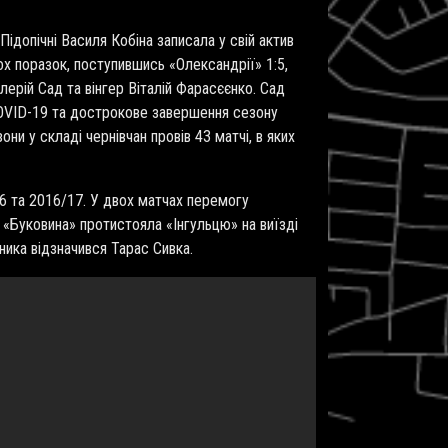
Підопічні Василя Кобіна записала у свій актив
х поразок, поступившись «Олександрії» 1:5,
лерій Сад та вінгер Віталій Фарасєєнко. Сад
OVID
-19
та дострокове завершення сезону
ни у складі чернівчан провів 43 матчі, в яких
16 та 2016/17. У двох матчах перемогу
 «Буковина» протистояла «Інгульцю» на виїзді
рника відзначився Тарас Сивка.