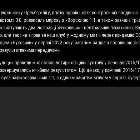
українську Прем’єр-лігу, влітку провів шість контрольних поєдинків. 
істом» 3:0, розписала мирову з «Ворсклою 1:1, а також зазнала трьо
я» виступають два ексгравці «Буковини» - центральний півзахисник Ва
, але так і не зіграв за наш клуб у жодному матчі через пандемію
C
авцем «Буковини» у серпні 2022 року, загалом за два з половиною сезо
 результативними передачами.
гулець» провели між собою чотири офіційні зустрічі у сезонах 2015/
завершувались нічийним результатом. Що цікаво, у кампанії 2016/17
 була зафіксована нічия 1:1, а єдиним забитим м’ячем у ворота супе