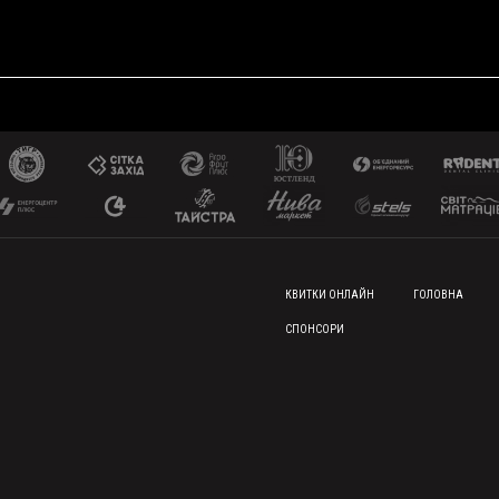
FOOTER MENU
КВИТКИ ОНЛАЙН
ГОЛОВНА
СПОНСОРИ