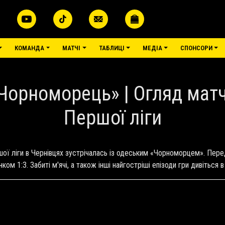
КОМАНДА
МАТЧІ
ТАБЛИЦІ
МЕДІА
СПОНСОРИ
«Чорноморець» | Огляд матч
Першої ліги
шої ліги в Чернівцях зустрічалась із одеським «Чорноморцем». Пер
ом 1:3. Забиті м'ячі, а також інші найгостріші епізоди гри дивіться в