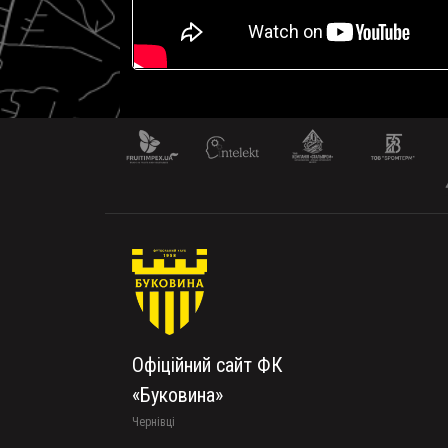
Офіційний сайт ФК
«Буковина»
Чернівці