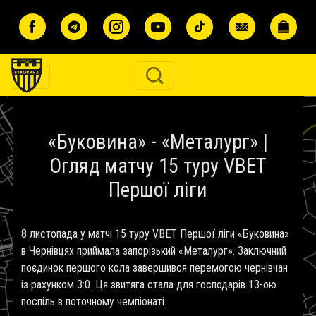
Перейти до основного вмісту
«Буковина» - «Металург» |
Огляд матчу 15 туру VBET
Першої ліги
8 листопада у матчі 15 туру VBET Першої ліги «Буковина»
в Чернівцях приймала запорізький «Металург». Заключний
поєдинок першого кола завершився перемогою чернівчан
із рахунком 3:0. Ця звитяга стала для господарів 13-ою
поспіль в поточному чемпіонаті.