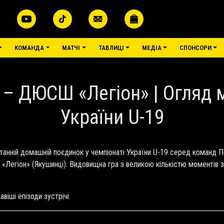
КОМАНДА
МАТЧІ
ТАБЛИЦІ
МЕДІА
СПОНСОРИ
 – ДЮСШ «Легіон» | Огляд 
України U-19
танній домашній поєдинок у чемпіонаті України U-19 серед команд Пер
 «Легіон» (Якушинці). Видовищна гра з великою кількістю моменті
авіші епізоди зустрічі.