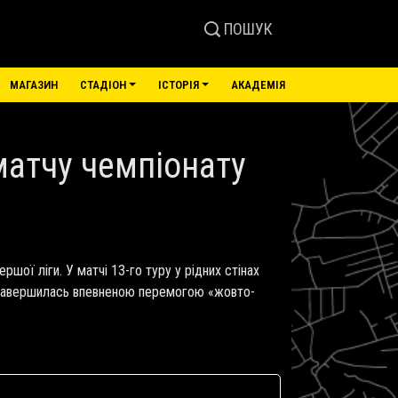
ПОШУК
МАГАЗИН
СТАДІОН
ІСТОРІЯ
АКАДЕМІЯ
матчу чемпіонату
шої ліги. У матчі 13-го туру у рідних стінах
в завершилась впевненою перемогою «жовто-