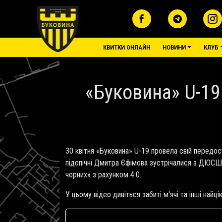
Перейти до основного вмісту
основне меню
КВИТКИ ОНЛАЙН
НОВИНИ
КЛУБ
«Буковина» U-19
30 квітня «Буковина» U-19 провела свій передос
підопічні Дмитра Єфімова зустрічалися з ДЮСШ
чорних» з рахунком 4:0.
У цьому відео дивіться забиті м'ячі та інші найцік