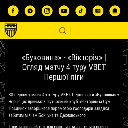
Перейти до основного вмісту
«Буковина» - «Вікторія» |
Огляд матчу 4 туру VBET
Першої ліги
30 серпня у матчі 4-го туру VBET Першої ліги «Буковина» у
Чернівцях приймала футбольний клуб «Вікторія» із Сум.
Поєдинок завершився перемогою господарів завдяки
забитим м'ячам Бойчука та Дахновського.
Голи та інші найгостріші епізоди гри дивіться в огляді