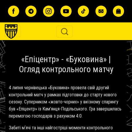
Перейти до основного вмісту
«Епіцентр» - «Буковина» |
Огляд контрольного матчу
4 липня чернівецька «Буковина» провела свій другий
контрольний матч у рамках підготовки до старту нового
сезону. Суперником «жовто-чорних» у виїзному спарингу
був «Епіцентр» із Кам’янця-Подільського. Гра завершилась
перемогою господарів з рахунком 4:0.
Забиті мʼячі та інші найгостріші моменти контрольного