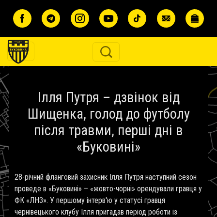
Перейти до основного вмісту
Ілля Путря – дзвінок від
Шищенка, голод до футболу
після травми, перші дні в
«Буковині»
28-річний фланговий захисник Ілля Путря наступний сезон
проведе в «Буковині» – «жовто-чорні» орендували гравця у
ФК «ЛНЗ». У першому інтерв'ю у статусі гравця
чернівецького клубу Ілля пригадав період роботи із