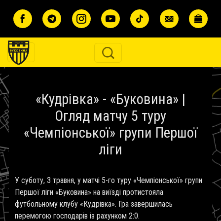
Перейти до основного вмісту
«Кудрівка» - «Буковина» |
Огляд матчу 5 туру
«Чемпіонської» групи Першої
ліги
У суботу, 3 травня, у матчі 5-го туру «Чемпіонської» групи
Першої ліги «Буковина» на виїзді протистояла
футбольному клубу «Кудрівка». Гра завершилась
перемогою господарів із рахунком 2:0.