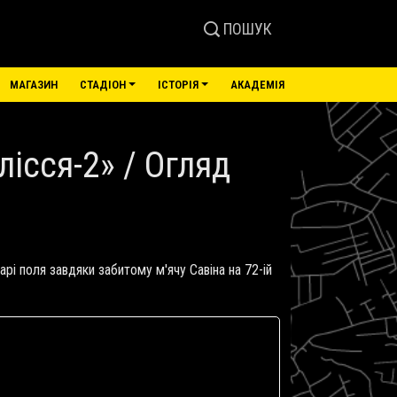
ПОШУК
МАГАЗИН
СТАДІОН
ІСТОРІЯ
АКАДЕМІЯ
лісся-2» / Огляд
рі поля завдяки забитому м'ячу Савіна на 72-ій