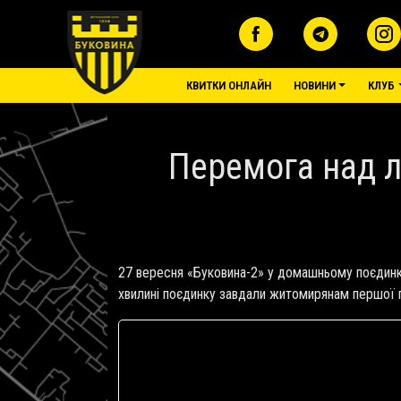
Перейти до основного вмісту
основне меню
КВИТКИ ОНЛАЙН
НОВИНИ
КЛУБ
Перемога над лі
27 вересня «Буковина-2» у домашньому поєдинку 
хвилині поєдинку завдали житомирянам першої п