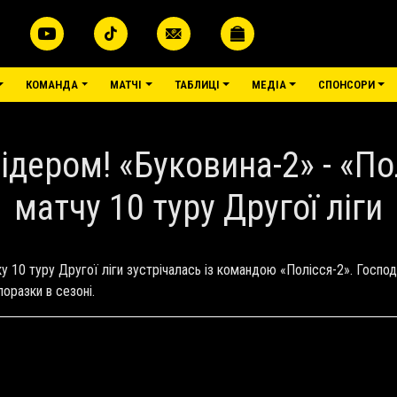
КОМАНДА
МАТЧІ
ТАБЛИЦІ
МЕДІА
СПОНСОРИ
дером! «Буковина-2» - «По
матчу 10 туру Другої ліги
10 туру Другої ліги зустрічалась із командою «Полісся-2». Господа
оразки в сезоні.