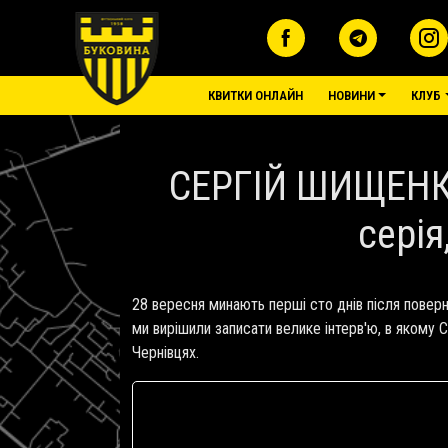
Перейти до основного вмісту
основне меню
КВИТКИ ОНЛАЙН
НОВИНИ
КЛУБ
СЕРГІЙ ШИЩЕНКО 
серія
28 вересня минають перші сто днів після пове
ми вирішили записати велике інтерв'ю, в якому 
Чернівцях.