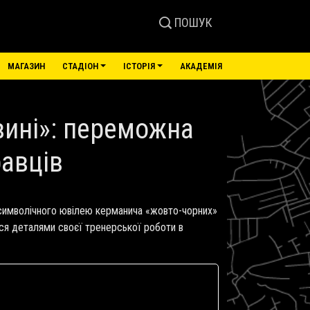
ПОШУК
МАГАЗИН
СТАДІОН
ІСТОРІЯ
АКАДЕМІЯ
вині»: переможна
равців
 символічного ювілею керманича «жовто-чорних»
вся деталями своєї тренерської роботи в