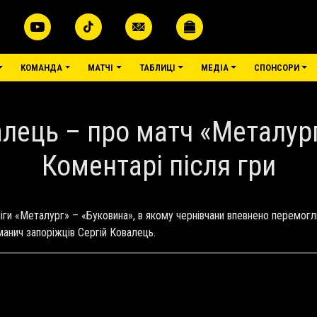
меню
КОМАНДА
МАТЧІ
ТАБЛИЦІ
МЕДІА
СПОНСОРИ
лець – про матч «Металург»
Коментарі після гри
и «Металург» – «Буковина», в якому чернівчани впевнено перемогли 
анич запоріжців Сергій Ковалець.