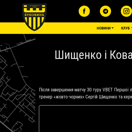
Перейти до основного вмісту
основне 
НОВИНИ
КЛУБ
Шищенко і Кова
Після завершення матчу 30 туру VBET Першої ліг
тренер «жовто-чорних» Сергій Шищенко та керм