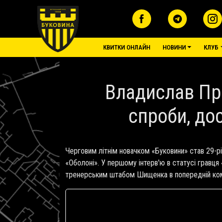
Перейти до основного вмісту
основне меню
КВИТКИ ОНЛАЙН
НОВИНИ
КЛУБ
Владислав При
спроби, до
Черговим літнім новачком «Буковини» став 29-р
«Оболоні». У першому інтерв'ю в статусі гравця
тренерським штабом Шищенка в попередній кома