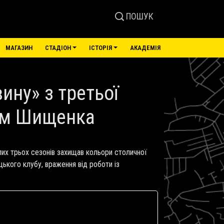
ПОШУК
МАГАЗИН
СТАДІОН
ІСТОРІЯ
АКАДЕМІЯ
ину» з третьої
бом Шищенка
лих трьох сезонів захищав кольори столичної
цького клубу, враження від роботи із