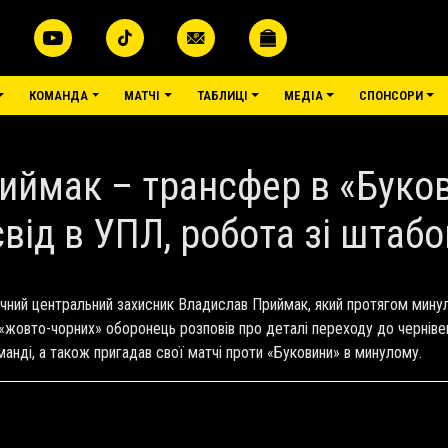
КОМАНДА
МАТЧІ
ТАБЛИЦІ
МЕДІА
СПОНСОРИ
ймак – трансфер в «Буков
свід в УПЛ, робота зі шта
ічний центральний захисник Владислав Приймак, який протягом мину
 «жовто-чорних» оборонець розповів про деталі переходу до черніве
нді, а також пригадав свої матчі проти «Буковини» в минулому.