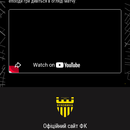
епізоди гри дивіться в огляді матчу.
Офіційний сайт ФК