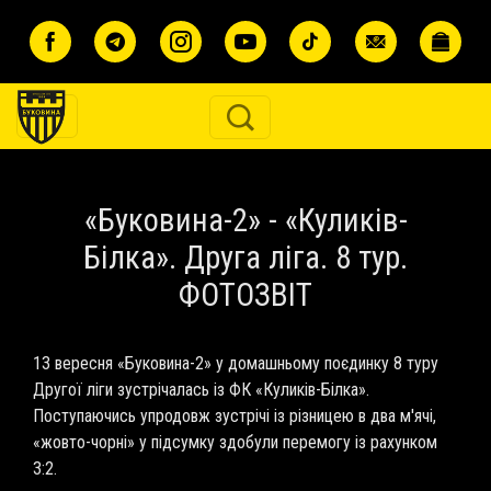
Перейти до основного вмісту
«Буковина-2» - «Куликів-
Білка». Друга ліга. 8 тур.
ФОТОЗВІТ
13 вересня «Буковина-2» у домашньому поєдинку 8 туру
Другої ліги зустрічалась із ФК «Куликів-Білка».
Поступаючись упродовж зустрічі із різницею в два м'ячі,
«жовто-чорні» у підсумку здобули перемогу із рахунком
3:2.