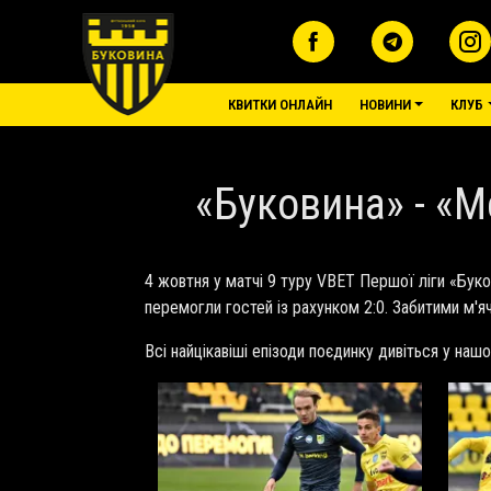
Перейти до основного вмісту
основне меню
КВИТКИ ОНЛАЙН
НОВИНИ
КЛУБ
«Буковина» - «М
4 жовтня у матчі 9 туру VBET Першої ліги «Буко
перемогли гостей із рахунком 2:0. Забитими м'
Всі найцікавіші епізоди поєдинку дивіться у нашо