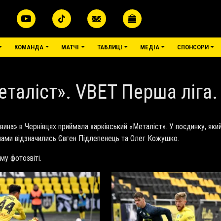
КОМАНДА
МАТЧІ
ТАБЛИЦІ
МЕДІА
СПОНСОРИ
еталіст». VBET Перша ліга.
вина» в Чернівцях приймала харківський «Металіст». У поєдинку, який
ячами відзначились Євген Підлепенець та Олег Кожушко.
му фотозвіті.