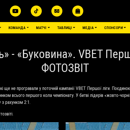
КОМАНДА
МАТЧІ
ТАБЛИЦІ
МЕДІА
СПОНСОРИ
 - «Буковина». VBET Перша
ФОТОЗВІТ
які ще не програвали у поточній кампанії VBET Першої ліги. Поєдин
инком всього першого кола чемпіонату. У битві лідерів «жовто-чорн
 з рахунком 2:1.
тозвіті.