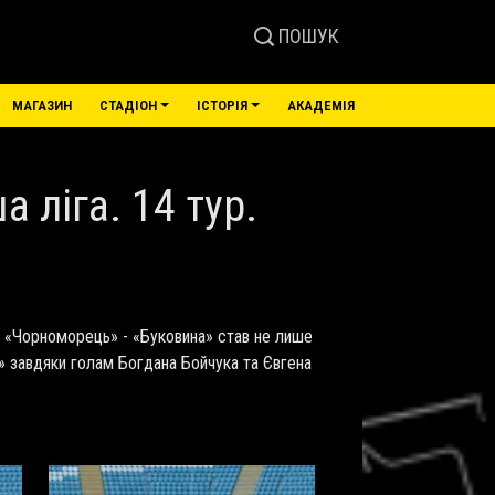
ПОШУК
МАГАЗИН
СТАДІОН
ІСТОРІЯ
АКАДЕМІЯ
 ліга. 14 тур.
ок «Чорноморець» - «Буковина» став не лише
і» завдяки голам Богдана Бойчука та Євгена