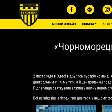
Перейти до основного вмісту
основне меню
КВИТКИ ОНЛАЙН
НОВИНИ
КЛУБ
«Чорноморець»
2 листопада в Одесі відбулась зустріч команд, 
центральним у 14-му турі, а й центральним поєд
Підлепенця святкували важливу виїзну перемогу
Всі найцікавіші епізоди гри дивіться у нашому фо