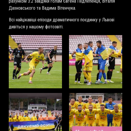
рахунком 3:2 завдяки голам Євгена Піідлепенця, Віталія
Дахновського та Вадима Вітенчука.
Всі найцікавіші епізоди драматичного поєдинку у Львові
дивіться у нашому фотозвіті.