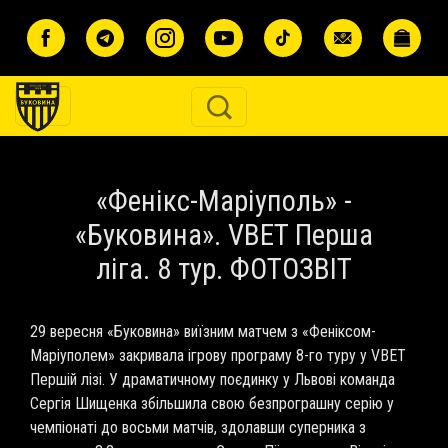
Перейти до основного вмісту
«Фенікс-Маріуполь» -
«Буковина». VBET Перша
ліга. 8 тур. ФОТОЗВІТ
29 вересня «Буковина» виїзним матчем з «Феніксом-
Маріуполем» закривала ігрову програму 8-го туру у VBET
Першій лізі. У драматичному поєдинку у Львові команда
Сергія Шищенка збільшила свою безпрограшну серію у
чемпіонаті до восьми матчів, здолавши суперника з