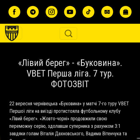
Перейти до основного вмісту
«Лівий берег» - «Буковина».
VBET Перша ліга. 7 тур.
ФОТОЗВІТ
22 вересня чернівецька «Буковина» у матчі 7-го туру VBET
Першої ліги на виїзді протистояла футбольному клубу
«Лівий берег». «Жовто-чорні» продовжили свою
переможну серію, здолавши суперника з рахунком 3:1
завдяки голам Віталія Дахновського, Вадима Вітенчука та