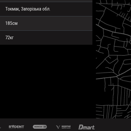
Токмак, Запорізька обл.
185см
72кг