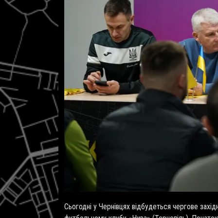
Сьогодні у Чернівцях відбудеться чергове захід