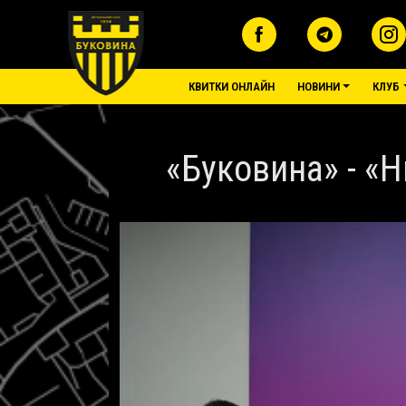
Перейти до основного вмісту
основне меню
КВИТКИ ОНЛАЙН
НОВИНИ
КЛУБ
«Буковина» - «