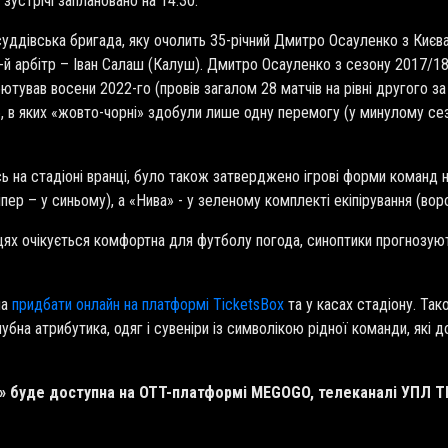
зустрічі заплановано на 14:30.
ддівська бригада, яку очолить 35-річний Дмитро Осауленко з Києва,
-й арбітр – Іван Салаш (Калуш).
Дмитро Осауленко з сезону 2017/18 п
ютував восени 2022-го (провів загалом 28 матчів на рівні другого за
, в яких «жовто-чорні» здобули лише одну перемогу (у минулому сез
ась на стадіоні вранці, було також затверджено ігрові форми команд 
пер – у синьому), а «Нива» - у зеленому комплекті екіпірування (во
цях очікується комфортна для футболу погода, синоптики прогнозуют
на
придбати онлайн на платформі TicketsBox
та у касах стадіону. Так
лубна атрибутика, одяг і сувеніри із символікою рідної команди, які
» буде доступна на OTT-платформі MEGOGO, телеканалі УПЛ ТБ