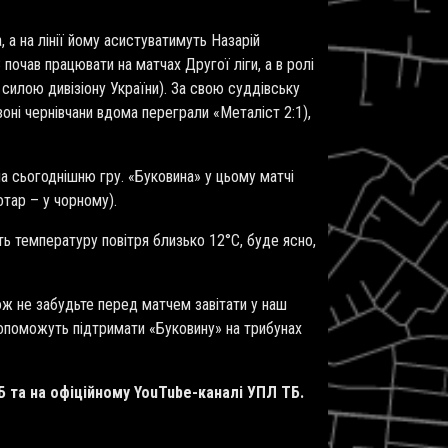
 а на лінії йому асистуватимуть Назарій
очав працювати на матчах Другої ліги, а в ролі
 силою дивізіону України). За свою суддівську
оні чернівчани вдома переграли «Металіст 2:1),
на сьогоднішню гру. «Буковина» у цьому матчі
ротар – у чорному).
ь температуру повітря близько 12°С, буде ясно,
ож не забудьте перед матчем завітати у наш
 допоможуть підтримати «Буковину» на трибунах
 та на офіційному YouTube-каналі УПЛ ТБ.