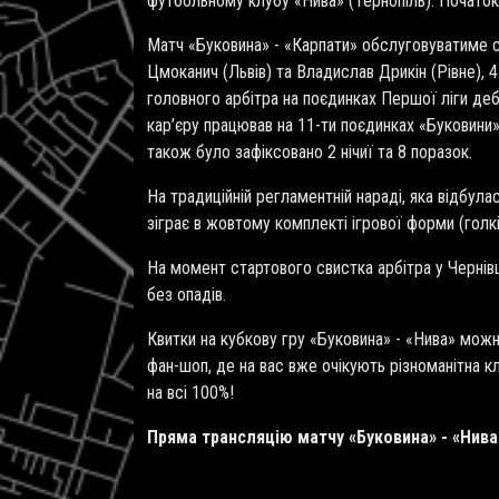
футбольному клубу «Нива» (Тернопіль). Початок 
Матч «Буковина» - «Карпати» обслуговуватиме су
Цмоканич (Львів) та Владислав Дрикін (Рівне), 4
головного арбітра на поєдинках Першої ліги деб
кар’єру працював на 11-ти поєдинках «Буковини»
також було зафіксовано 2 нічиї та 8 поразок.
На традиційній регламентній нараді, яка відбул
зіграє в жовтому комплекті ігрової форми (голкі
На момент стартового свистка арбітра у Чернів
без опадів.
Квитки на кубкову гру «Буковина» - «Нива» мож
фан-шоп, де на вас вже очікують різноманітна к
на всі 100%!
Пряма трансляцію матчу «Буковина» - «Нива