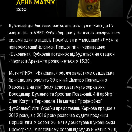
Кубковий двобій «зимових чемпіонів» - уже сьогодні! У
чвертьфіналі VBET Кубка України у Черкасах поміряються
силами один із лідерів Прем’єр-ліги – місцевий «ЛНЗ» та
непереможний флагман Першої ліги - чернівецька
«Буковина». Кубковий поєдинок відбудеться на стадіоні
«Черкаси-Арена» та розпочнеться о 15:30.
Матч «ЛНЗ» - «Буковина» обслуговуватиме суддівська
бригада, яку очолить 39-річний Дмитро Панчишин з
Харкова, а на лінії йому асистуватимуть харків’яни
Володимир Думенко та Ярослав Поважний, 4-й арбітр –
Олег Когут з Тернополя. На матчах Професійної
футбольної ліги України представник Харкова працює з
2012 року, а з 2016 року розпочав судити поєдинки
Першої ліги. У сезоні 2018/19 дебютував в українській
Прем’єр-лізі. У поточному сезоні відсудив 8 матчів УПЛ,