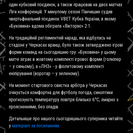
один кубковий поєдинок, а також працював на двох матчах
Ліги конференцій. У минулому сезоні Панчишин судив
чвертьфінальний поєдинок
VBET
Кубка України, в якому
«Буковина» вдома обіграла «Вікторію» 2:1.
На традиційній регламентній нараді, яка відбулась на
стадіоні у Черкасах вранці, було також затверджено ігрові
форми команд на сьогоднішню гру. «Буковина» у цьому
матчі зіграє в жовтому комплекті ігрової форми (голкіпер
– у синьому), а «ЛНЗ» - у фіолетовому комплекті
екіпірування (воротар – у зеленому).
На момент стартового свистка арбітра у Черкасах
очікується комфортна для футболу погода, синоптики
прогнозують температуру повітря близько 6°С, хмарно з
проясненнями, без опадів.
Детальніше про нашого сьогоднішнього суперника читайте
у
матеріалі за посиланням.