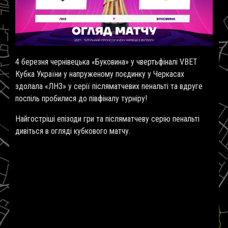
4 березня чернівецька «Буковина» у чвертьфіналі VBET
Кубка України у напруженому поєдинку у Черкасах
здолала «ЛНЗ» у серії післяматчевих пенальті та вдруге
поспіль пробилися до півфіналу турніру!
Найгостріші епізоди гри та післяматчеву серію пенальті
дивіться в огляді кубкового матчу.