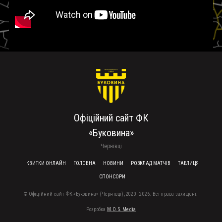
Офіційний сайт ФК
«Буковина»
Чернівці
FOOTER MENU
КВИТКИ ОНЛАЙН
ГОЛОВНА
НОВИНИ
РОЗКЛАД МАТЧІВ
ТАБЛИЦЯ
СПОНСОРИ
© Офіційний сайт ФК «Буковина» (Чернівці), 2020 - 2026. Всі права захищені.
Розробка
M.O.S. Media