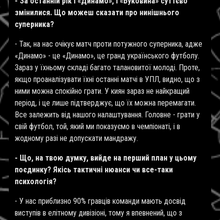
- За останній рік і «Динамо», і «Буковина» суттєво
змінилися. Що можеш сказати про нинішнього
суперника?
- Так, на нас очікує матч проти потужного суперника, адже
«Динамо» - це «Динамо», це гранд українського футболу.
Зараз у їхньому складі багато талановитої молоді. Проте,
якщо проаналізувати їхні останні матчі в УПЛ, видно, що з
ними можна спокійно грати. У киян зараз не найкращий
період, і це лише підтверджує, що їх можна перемагати.
Все залежить від нашого налаштування. Головне - грати у
свій футбол, той, який ми показуємо в чемпіонаті, і в
жодному разі не допускати мандражу.
- Що, на твою думку, вийде на перший план у цьому
поєдинку? Якісь тактичні нюанси чи все-таки
психологія?
- У нас приблизно 90% гравців команди мають досвід
виступів в елітному дивізіоні, тому я впевнений, що з