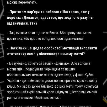
можна перемагати.
- Протягом кар’єри ти забивав «Шахтарю», але у
воротах «Динамо», здається, ще жодного разу не
відзначався, так?
- Так, киянам поки що не забивав. Або пропускав матчі
проти них, або просто не вдавалося відзначитися.
- Наскільки це додає особистої мотивації виправити
статистику саме у післязавтрашньому матчі?
- Безумовно, хочеться забити «Динамо». Але головна
мотивація - подарувати Чернівцям та нашим
вболівальникам велике свято, адже вихід у фінал Кубка
України - це неймовірне досягнення, про яке мріє кожен у
клубі. Ми зараз дуже близько до цієї мети, тому хочеться
зробити цей вирішальний крок і відчути ці історичні емоції
разом із нашими вболівальниками.