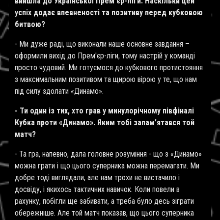
вийшла до Української Прем'єр-ліги. Наскільки цей
успіх додає впевненості та позитиву перед кубковою
битвою?
- Ми дуже раді, що виконали наше основне завдання –
оформили вихід до Прем'єр-ліги, тому настрій у команді
просто чудовий. Ми готуємося до кубкового протистояння
з максимальним позитивом та щирою вірою у те, що нам
під силу здолати «Динамо».
- Ти один із тих, хто грав у минулорічному півфіналі
Кубка проти «Динамо». Яким тобі запам’ятався той
матч?
- Та гра, напевно, дала головне розуміння - що з «Динамо»
можна грати і що цього суперника можна перемагати. Ми
добре тоді виглядали, але нам трохи не вистачило і
досвіду, і якихось тактичних навичок. Коли повели в
рахунку, побігли ще забивати, а треба було десь зіграти
обережніше. Але той матч показав, що цього суперника