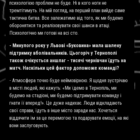
психологією проблем не буде. Ні в кого ноги не
тремтітимуть. На мій погляд, на перший план вийде саме
тактична битва. Все залежатиме від того, як ми будемо
оборонятися та реалізовувати свої шанси в атаці.
Психологічно ми готові на всі сто.
- Минулого року у Львові «Буковина» мала шалену
підтримку вболівальників. Цьогоріч у Тернополі
також очікується аншлаг - тисячі чернівчан їдуть на
матч. Наскільки цей фактор допоможе команді?
- Атмосфера точно буде неймовірною. Я щодня зустрічаю
в місті людей, які кажуть: «Ми їдемо в Тернопіль, ми
будемо на стадіоні, ми будемо підтримувати команду і
гнати її вперед!». Це дуже надихає. Люди відкладають
свої справи, їдуть в інше місто заради нас. Хочеться
віддячити їм за це перемогою та подарувати емоції, на які
вони заслуговують.