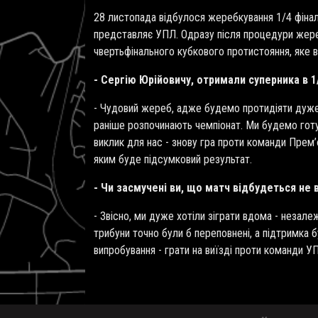
28 листопада відбулося жеребкування 1/4 фінал
представляє УПЛ. Одразу після процедури жер
чвертьфінального кубкового протистояння, яке в
- Сергію Юрійовичу, отримали суперника в 1
- Чудовий жереб, адже будемо протидіяти дуже 
раніше розпочинають чемпіонат. Ми будемо готув
виклик для нас - знову гра проти команди Прем’
яким буде підсумковий результат.
- Чи засмучені ви, що матч відбудеться не
- Звісно, ми дуже хотіли зіграти вдома - незале
трибуни точно були б переповнені, а підтримка 
випробування - грати на виїзді проти команди У