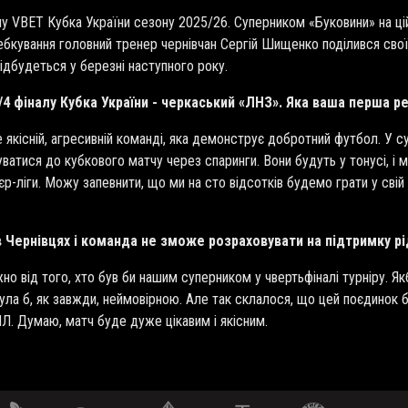
у VBET Кубка України сезону 2025/26. Суперником «Буковини» на цій 
ебкування головний тренер чернівчан Сергій Шищенко поділився с
ідбудеться у березні наступного року.
/4 фіналу Кубка України - черкаський «ЛНЗ». Яка ваша перша р
якісній, агресивній команді, яка демонструє добротний футбол. У с
атися до кубкового матчу через спаринги. Вони будуть у тонусі, і 
єр-ліги. Можу запевнити, що ми на сто відсотків будемо грати у свій
 в Чернівцях і команда не зможе розраховувати на підтримку р
жно від того, хто був би нашим суперником у чвертьфіналі турніру. Як
була б, як завжди, неймовірною. Але так склалося, що цей поєдинок
ПЛ. Думаю, матч буде дуже цікавим і якісним.