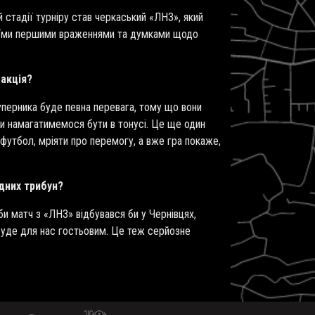
стадії турніру став черкаський «ЛНЗ», який
воїми першими враженнями та думками щодо
еакція?
уперника буде певна перевага, тому що вони
ми намагатимемося бути в тонусі. Це ще один
 футбол, мріяти про перемогу, а вже гра покаже,
ідних трибун?
би матч з «ЛНЗ» відбувався би у Чернівцях,
 буде для нас гостьовим. Це теж серйозне