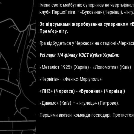
Імена своїх майбутніх суперників на чвертьфінал
клуби Першої ліги – «Буковина» (Чернівці), «Інг
За підсумками жеребкування суперником «Бу
Прем
’
єр-лігу.
Гра відбудеться у Черкасах на стадіоні «Черкас
Усі пари 1/4 фіналу
VBET
Кубка України:
«Металіст 1925» (Харків) - «Локомотив» (Київ)
«Чернігів» - «Фенікс-Маріуполь»
«ЛНЗ» (Черкаси) - «Буковина» (Чернівці)
«Динамо» (Київ) – «Інгулець» (Петрове).
Першими вказані команди-господарі. Протистоянн