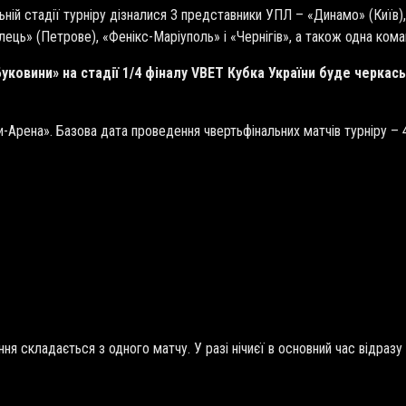
ьній стадії турніру дізналися 3 представники УПЛ – «Динамо» (Київ),
улець» (Петрове), «Фенікс-Маріуполь» і «Чернігів», а також одна ко
ковини» на стадії 1/4 фіналу
VBET
Кубка України буде черкась
и-Арена». Базова дата проведення чвертьфінальних матчів турніру –
я складається з одного матчу. У разі нічиєї в основний час відразу 