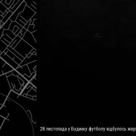
28 листопада у Будинку футболу відбулось жер