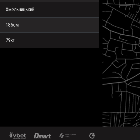
Хмельницький
185см
79кг