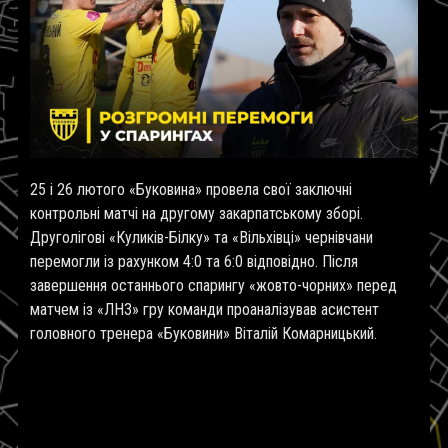
25 і 26 лютого «Буковина» провела свої заключні
контрольні матчі на другому закарпатському зборі.
Друголігові «Куликів-Білку» та «Вільхівці» чернівчани
перемогли із рахунком 4:0 та 6:0 відповідно. Після
завершення останнього спарингу «жовто-чорних» перед
матчем із «ЛНЗ» гру команди проаналізував асистент
головного тренера «Буковини» Віталій Комарницький.