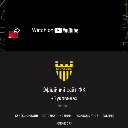
Офіційний сайт ФК
«Буковина»
Чернівці
FOOTER MENU
КВИТКИ ОНЛАЙН
ГОЛОВНА
НОВИНИ
РОЗКЛАД МАТЧІВ
ТАБЛИЦЯ
СПОНСОРИ