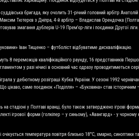
редставляє Харківщину. Поєдинок відбудеться у Полтаві на стадіоні
уддівська бригада, яку очолить 31-річний головний арбітр Анатолій У
Максим Тютерєв з Дніпра, 4-й арбітр – Владислав Орендочка (Полтав
уговував змагання дублерів U-19 Прем'єр-ліги і поєдинки Другої ліг
Буковини» Іван Тищенко – футболіст відбуватиме дискваліфікацію.
муть 8 переможців кваліфікаційного раунду, 16 представників Першої 
гламентом у разі нічиєї в основний час одразу проводитиметься сері
грала у дебютному розіграші Кубка України. У сезоні 1992 чернівчани 
 Що цікаво,
саме поєдинок «Поділля» – «Буковина» став історичним 
сь на стадіоні у Полтаві вранці, було також затверджено ігрові фор
лекті ігрової форми (голкіпер – у синьому), «Авангард» - у чорному
і очікується температура повітря близько 18°С, хмарно, синоптики