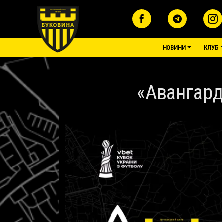
Перейти до основного вмісту
основне 
НОВИНИ
КЛУБ
«Авангард