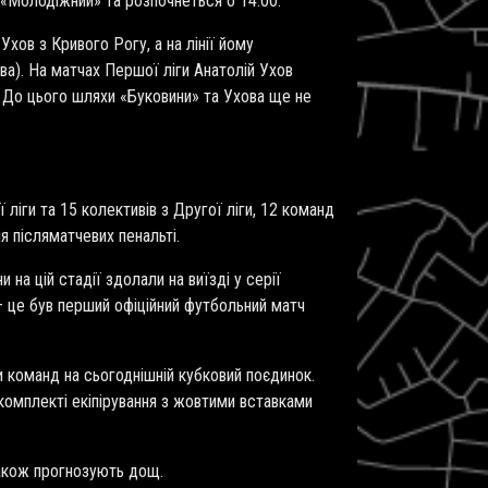
 «Молодіжний» та розпочнеться о 14:00.
хов з Кривого Рогу, а на лінії йому
а). На матчах Першої ліги Анатолій Ухов
и. До цього шляхи «Буковини» та Ухова ще не
ліги та 15 колективів з Другої ліги, 12 команд
я післяматчевих пенальті.
на цій стадії здолали на виїзді у серії
– це був перший офіційний футбольний матч
ми команд на сьогоднішній кубковий поєдинок.
 комплекті екіпірування з жовтими вставками
 також прогнозують дощ.