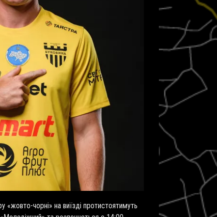
ру «жовто-чорні» на виїзді протистоятимуть