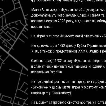
футбольному клубу «Авангард» (Лозова), який п
Матч «Авангард» - «Буковина» обслуговуватиме с
допомагатимуть його земляк Олексій Гавеля та 
працює з серпня 2023 року, а до цього він обсл
перетиналися.
Не зіграє у сьогоднішньому матчі півзахисник «
Нагадаємо, що в 1/32 фіналу Кубка України візь
УПЛ, а також 5 представників ААФУ. Згідно з ре
Саме на стадії 1/32 фіналу «Буковина» вперше зі
післяматчевих пенальті хмельницьке «Поділля».
незалежної України.
На традиційній регламентній нараді, яка відбула
«Буковина» у цьому матчі зіграє у жовтому комп
(воротар – у салатовому).
На момент стартового свистка арбітра у Полтав