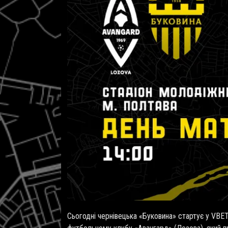
Сьогодні чернівецька «Буковина» стартує у
VBE