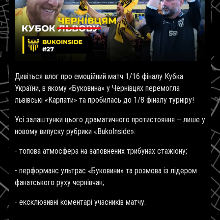
Дивіться влог про емоційний матч 1/16 фіналу Кубка
України, в якому «Буковина» у Чернівцях перемогла
львівські «Карпати» та пробилась до 1/8 фіналу турніру!
Усі залаштунки цього драматичного протистояння – лише у
новому випуску рубрики «BukoInside»:
- топова атмосфера на заповнених трибунах стажіону;
- перформанс ультрас «Буковини» та розмова із лідером
фанатського руху чернівчан;
- ексклюзивні коментарі учасників матчу.