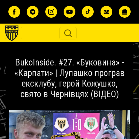
Перейти до основного вмісту
BukoInside. #27. «Буковина» -
«Карпати» | Лупашко програв
ексклубу, герой Кожушко,
свято в Чернівцях (ВІДЕО)