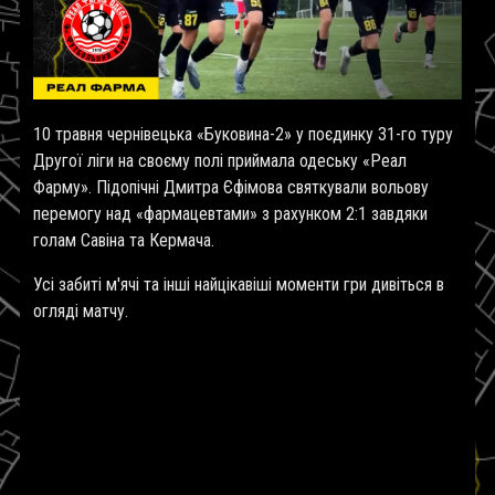
10 травня чернівецька «Буковина-2» у поєдинку 31-го туру
Другої ліги на своєму полі приймала одеську «Реал
Фарму». Підопічні Дмитра Єфімова святкували вольову
перемогу над «фармацевтами» з рахунком 2:1 завдяки
голам Савіна та Кермача.
Усі забиті м'ячі та інші найцікавіші моменти гри дивіться в
огляді матчу.