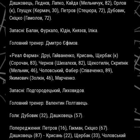
Дашковець, Лєднєв, Лапко, Кайда (Мельничук, 82), Орлов
(к), Глущук (Кермач, 30), Петров (Стецюра, 72), Дубовик,
Скіцко (Гамолов, 72).
Запасні: Балан, Фуркало, Юдін, Князєв, Іліка.
Головний тренер: Дмитро Єфімов.
«Реал Фарма»: Друі, Гайваненко, Крисань, Щербак (к)
(Сорочан, 83), Чернов (Шихалєєв, 82), Щекотилін, Скрипнік
(Мельник, 46), Чоловський, Фабер (Співаченко, 89),
Якимович (Золкін, 46), Марченко.
Запасні: Подгородецький, Лиховидов.
Головний тренер: Валентин Полтавець.
Голи: Дубовик (32), Дашковець (57).
Попередження: Петров (16), Гакман, Скіцко (67).
Дашковець (87) - Крисань (22), Щербак (33), Чоловський