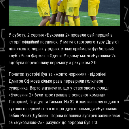
У суботу, 2 серпня «Буковина-2» провела свій перший в
історії офіційний поєдинок. У матчі стартового туру Другої
ліги «жовто-чорні» у рідних стінах приймали футбольний
клуб «Реал Фарма» з Одеси. У цьому матчі «Буковина-2»
здобула переконливу перемогу з рахунком 2:0.
Початок зустрічі був за «жовто-чорними» - підопічні
Дмитра Єфімова кілька разів перевірили голкіпера
суперника. Варто відзначити, що у стартовому складі
«Буковини-2» були троє гравців з основної команди -
Погорілий, Глущук та Гакман. На 32-й хвилині після подачі з
кутового перший гол в історії другої команди «Буковини»
забив Ренат Дубовик. Перша половина зустрічі залишилася
за «Буковиною-2» - рахунок до перерви був 1:0.