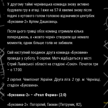
У другому таймі чернівецька команда знову активно
будувала гру в атаці. І вже на 57-й хвилині знову після
подачі з кутового голом головою відзначився центрбек
«Буковини-2» Артем Дашковець.
Після цього гравці обох команд отримали кілька
попереджень, а «жовто-чорні» створили ще немало
моментів, однак більше голів не забивали.
Свій наступний поєдинок друга команда «Буковини»
проведе у суботу, 9 серпня. Матч відбудеться у місті
Стрий Львівської області на стадіоні «Сокіл». Початок гри
– о 17:00.
2 серпня. Чемпіонат України. Друга ліга. 2 тур. м. Чернівці,
стадіон «Буковина».
«Буковина-2» – «Реал Фарма» (2:0)
«Буковина-2»: Погорілий, Гакман (Петруник, 82),