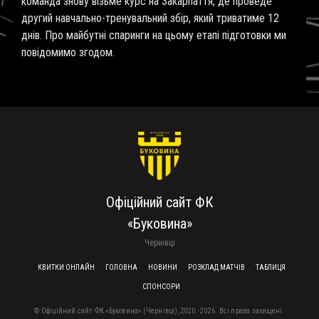
команда знову візьме курс на Закарпаття, де проведе
другий навчально-тренувальний збір, який триватиме 12
днів. Про майбутні спаринги на цьому етапі підготовки ми
повідомимо згодом.
Офіційний сайт ФК
«Буковина»
Чернівці
FOOTER MENU
КВИТКИ ОНЛАЙН
ГОЛОВНА
НОВИНИ
РОЗКЛАД МАТЧІВ
ТАБЛИЦЯ
СПОНСОРИ
© Офіційний сайт ФК «Буковина» (Чернівці), 2020 - 2026. Всі права захищені.