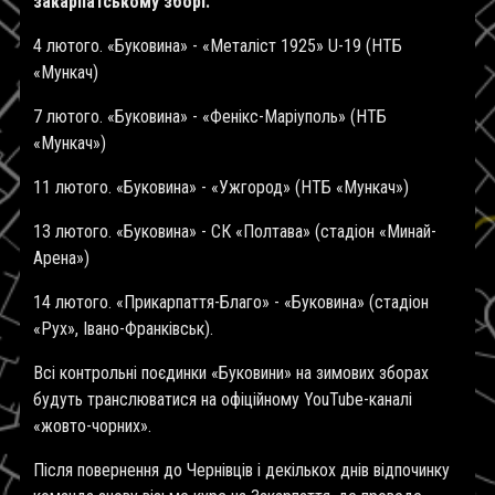
закарпатському зборі:
4 лютого. «Буковина» - «Металіст 1925» U-19 (НТБ
«Мункач)
7 лютого. «Буковина» - «Фенікс-Маріуполь» (НТБ
«Мункач»)
11 лютого. «Буковина» - «Ужгород» (НТБ «Мункач»)
13 лютого. «Буковина» - СК «Полтава» (стадіон «Минай-
Арена»)
14 лютого. «Прикарпаття-Благо» - «Буковина» (стадіон
«Рух», Івано-Франківськ).
Всі контрольні поєдинки «Буковини» на зимових зборах
будуть транслюватися на офіційному YouTube-каналі
«жовто-чорних».
Після повернення до Чернівців і декількох днів відпочинку