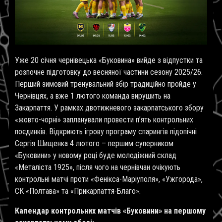
Уже 20 січня чернівецька «Буковина» вийде з відпустки та
розпочне підготовку до весняної частини сезону 2025/26.
Перший зимовий тренувальний збір традиційно пройде у
Чернівцях, а вже 1 лютого команда вирушить на
Закарпаття. У рамках двотижневого закарпатського збору
«жовто-чорні» запланували провести п’ять контрольних
поєдинків. Відкриють ігрову програму спарингів підопічні
Сергія Шищенка 4 лютого – першим суперником
«Буковини» у новому році буде молодіжний склад
«Металіста 1925», після чого на чернівчан очікують
контрольні матчі проти «Фенікса-Маріуполя», «Ужгорода»,
СК «Полтава» та «Прикарпаття-Благо».
Календар контрольних матчів «Буковини» на першому