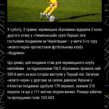
У суботу, 3 травня, чернівецька «Буковина» відкрила 2 коло
другого етапу у «Чемпіонській» групі Першої ліги
гостьовим поєдинком на Чернігівщині – у матчі 5-го туру
«жовто-чорні» протистояли футбольному клубу
«Кудрівка».
Що цікаво, цей поєдинок став для чернівецького клубу
ювілейним - за підрахунками ПФЛ «Буковина» провела свій
500-й матч за всю історію виступів у Першій лізі. Загалом
«жовто-чорні» у другому за силою дивізіоні України у
п’ятистах поєдинках здобули 179 перемог, зазнали 210
поразок та ще у 111 матчах зіграли внічию. Різниця забитих
та пропущених голів: 553-603.