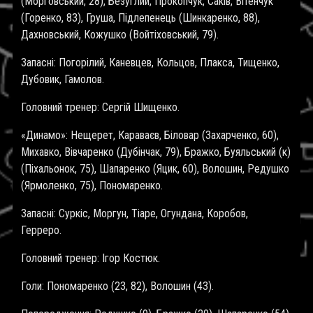
(Морговський, 28), Безуглий, Прокопчук, Саків, Вітенчук
(Горенко, 83), Груша, Підлепенець (Шинкаренко, 88),
Дахновський, Кожушко (Войтіховський, 79).
Запасні: Погорілий, Каневцев, Кольцов, Плакса, Тищенко,
Дубовик, Гамолов.
Головний тренер: Сергій Шищенко.
«Динамо»: Нещерет, Караваєв, Біловар (Захарченко, 60),
Михавко, Вівчаренко (Дубінчак, 79), Бражко, Буяльський (к)
(Піхальонок, 75), Шапаренко (Яцик, 60), Волошин, Редушко
(Ярмоленко, 75), Пономаренко.
Запасні: Суркіс, Моргун, Тіаре, Огундана, Коробов,
Герреро.
Головний тренер: Ігор Костюк.
Голи: Пономаренко (23, 82), Волошин (43).