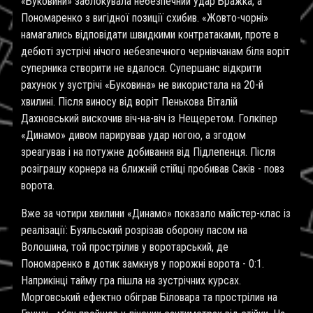
«Буковини» заблокувала небезпечний удар Бражка, а
Пономаренко з вигідної позиції схибив. «Жовто-чорні»
намагались відповідати швидкими контратаками, проте в
дебюті зустрічі нічого небезпечного чернівчанам біля воріт
суперника створити не вдалося. Супершанс відкрити
рахунок у зустрічі «Буковина» не використала на 20-й
хвилині. Після виносу від воріт Пенькова Віталій
Дахновський вискочив віч-на-віч із Нещеретом. Голкіпер
«Динамо» дивом парирував удар ногою, а згодом
зреагував і на потужне добивання від Підлепенця. Після
розіграшу корнера на ближній стійці пробивав Саків - повз
ворота.
Вже за чотири хвилини «Динамо» показало майстер-клас із
реалізації: Буяльський розрізав оборону пасом на
Волошина, той прострілив у воротарський, де
Пономаренко в дотик замкнув у порожні ворота - 0:1.
Наприкінці тайму гра пішла на зустрічних курсах.
Морговський ефектно обіграв Біловара та прострілив на