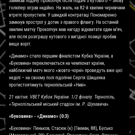
замикав подачу Прокопчук після подачі з кутового – знову
голкіпер зіграв надійно. На жаль, на 82-й хвилині чернівчани
втретє пропустили. У швидкій контратаці Пономаренко
замкнув простріл у дотик з правого флангу. На останній
хвилині матчу Прокопчук мав нагоду відквитати один м'яч,
але після розіграшу кутового з вигідної позиції пробив
вище воріт.
«Динамо» стало першим фіналістом Кубка України, а
«Буковина» переключається на чемпіонат країни,
найближчий матч якого «жовто-чорні» проведуть вже цієї
неділі – на своєму полі підопічні Сергія Шищенка
протистоятимуть тернопільській «Ниві».
21 квітня.
VBET
Кубок України. 1/2 фіналу. Тернопіль,
«Тернопільський міський стадіон ім. Р. Шухевича».
«Буковина» - «Динамо» (0:3)
«Буковина»: Пеньков, Стасюк (к) (Гакман, 88), Бусько