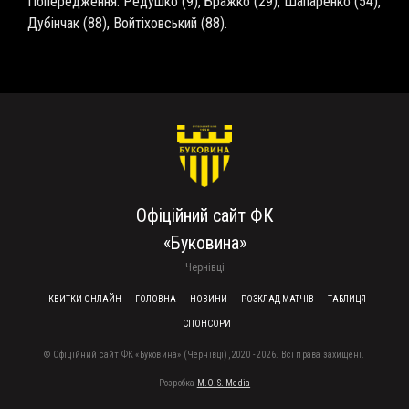
Попередження: Редушко (9), Бражко (29), Шапаренко (54),
Дубінчак (88), Войтіховський (88).
Офіційний сайт ФК
«Буковина»
Чернівці
FOOTER MENU
КВИТКИ ОНЛАЙН
ГОЛОВНА
НОВИНИ
РОЗКЛАД МАТЧІВ
ТАБЛИЦЯ
СПОНСОРИ
© Офіційний сайт ФК «Буковина» (Чернівці), 2020 - 2026. Всі права захищені.
Розробка
M.O.S. Media