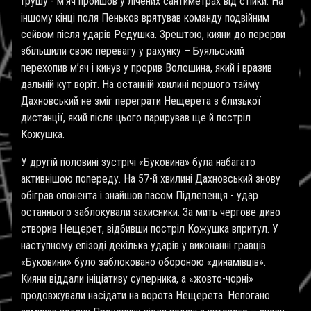
Грушу - м’яч пройшов у лічених сантиметрах від стійки. На
іншому кінці поля Пеньков врятував команду подвійним
сейвом після ударів Редушка. Зрештою, кияни до перерви
збільшили свою перевагу у рахунку – Буяльський
перехопив м
’
яч і кинув у прорив Волошина, який і вразив
дальній кут воріт. На останній хвилині першого тайму
Дахновський не зміг переграти Нещерета з близької
дистанції, який після цього парирував ще й постріл
Кожушка.
У другій половині зустрічі «Буковина» була набагато
активнішою попереду. На 57-й хвилині Дахновський знову
обіграв опонента і знайшов пасом Підлепенця - удар
останнього заблокували захисники. За мить чергове диво
створив Нещерет, відбивши постріл Кожушка впритул. У
наступному епізоді декілька ударів у виконанні гравців
«Буковини» було заблоковано обороною «динамівців».
Кияни віддали ініціативу суперника, а «жовто-чорні»
продовжували насідати на ворота Нещерета. Непогано