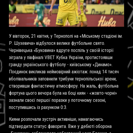
У вівторок, 21 квітня, у Тернополі на «Міському стадіоні ім.
Р. Шухевича» відбулося велике футбольне свято.
Чернівецька «Буковина» вдруге поспіль у своїй історії
зіграла у півфіналі VBET Кубка України, протистоявши
гранду українського футболу - київському «Динамо».
Поєдинок викликав неймовірний ажіотаж: понад 14 тисяч
вболівальників заповнили трибуни тернопільської арени,
створивши фантастичну атмосферу. На жаль, футбольна
фортуна цього вечора була на боці киян - «жовто-чорні»
зазнали своєї першої поразки у поточному сезоні,
поступившись із рахунком 0:3.
Кияни розпочали зустріч активніше, намагаючись
підтвердити статус фаворита. Вже у дебюті оборона