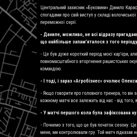
Центральний захисник «Буковини» Данило Карась
спогадами про свій виступ у складі волочиської
переможної серії.
- Даниле, можливо, не всі відразу пригадаю
що найбільше запам’яталося з того період
- Це був дуже короткий період моєї кар
’
єри, ал
повномасштабного вторгнення рашистських окупан
командою.
- І тоді, і зараз «Агробізнес» очолює Олек
- Якщо говорити про головного тренера, то він 
кожному матчі все залежить від нас - від того, 
- У матчі першого кола була зафіксована ну
- Почнемо з того, що це був початок сезону. Це
мене, ми контролювали гру. Той матч підказав н