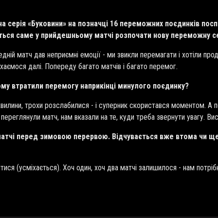
а серія «Буковини» на позначці 16 переможних поєдинків поспі
ться саме у прийдешньому матчі розпочати нову переможну с
едній матч дав неприємні емоції - ми звикли перемагати і хотіли прод
ухаємося далі. Попереду багато матчів і багато перемог.
чому втратили перемогу наприкінці минулого поєдинку?
хвилини, трохи розслабилися - і суперник скористався моментом. А 
переглянули матч, нам вказали на те, куди треба звернути увагу. Ви
матчі перед зимовою перервою. Відчувається вже втома чи ще 
ися (усміхається). Хоч один, хоч два матчі залишилося - нам потріб