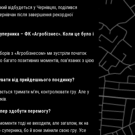
ий відбудеться у Чернівцях, поділився
чернівчан після завершення рекордної
уперника – ФК «Агробізнес». Коли це було і
зборів з «Агробізнесом» ми зустріли початок
 багато позитивних моментів, пов’язаних з цією
кувати від прийдешнього поєдинку?
ається тримати м’яч, контролювати гру. Але у
иків.
тепер здобути перемогу?
моменти тоді не виходили, але загалом, як на
суперника, бо й вони змінили свою гру. Усе