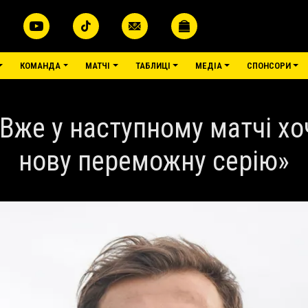
КОМАНДА
МАТЧІ
ТАБЛИЦІ
МЕДІА
СПОНСОРИ
Вже у наступному матчі х
нову переможну серію»