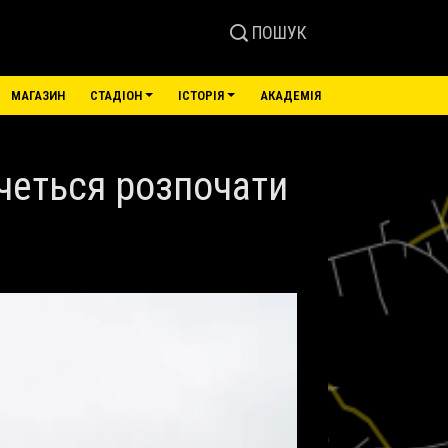
ПОШУК
МАГАЗИН
СТАДІОН
ІСТОРІЯ
АКАДЕМІЯ
очеться розпочати