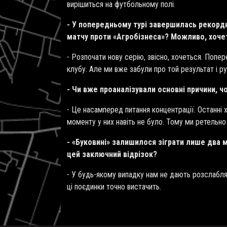
вирішиться на футбольному полі.
- У попередньому турі завершилась рекордн
матчу проти «Агробізнеса»? Можливо, хоче
- Розпочати нову серію, звісно, хочеться. Попер
клубу. Але ми вже забули про той результат і р
- Чи вже проаналізували основні причини, 
- Це насамперед питання концентрації. Останні 
моменту у них навіть не було. Тому ми ретельно 
- «Буковині» залишилося зіграти лише два 
цей заключний відрізок?
- У будь-якому випадку нам не дають розслаблят
ці поєдинки точно вистачить.