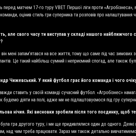
 перед матчем 17-го туру VBET Першої ліги проти «Агробізнеса», як
 команди, оцінив стиль гри суперника та розповів про налаштування 
ть, але свого часу ти виступав у складі нашого найближчого с
у?
е він мені запам’ятався на все життя, тому що саме під час зимових 
тів. Це такий найбільш сумний і неприємний спогад, але також було
сандр Чижевський. У який футбол грає його команда і чого очі
завжди ставить у своїй команді сучасний футбол. «Агробізнес» намаг
як будемо діяти на полі, адже ми не підлаштовуємося під гру суперн
льова нічия. Які висновки зробили після того поєдинку, щоб 
 була гра другого туру, і ми ще придивлялися один до одного. Деякі 
ам, над чим треба працювати. Зараз ми також детально вивчатимемо 