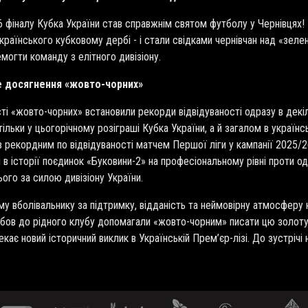
6 фіналу Кубка України став справжнім святом футболу у Чернівцях! 
раїнського кубковому дербі - і стали свідками чернівчан над «зеле
огти команду з елітного дивізіону.
е досягнення «жовто-чорних»
ті «жовто-чорних» встановили рекорди відвідуваності одразу в декі
тільки у цьогорічному розіграші Кубка України, а й загалом в украї
рекордним по відвідуваності матчем Першої ліги у кампанії 2025/26. 
в історії поєдинок «Буковини-2» на професіональному рівні проти о
ого за силою дивізіону України.
 вболівальнику за підтримку, відданість та неймовірну атмосферу 
любов до рідного клубу допомагали «жовто-чорним» писати цю золоту
кає новий історичний виклик в Українській Прем’єр-лізі. До зустрічі 