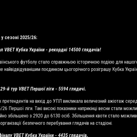
у сезоні 2025/26:
нал VBET Кубка України - рекордні 14500 глядачів!
країнського футболу стало справжньою історичною подією для нашого
е найвідвідуванішим поєдинком цьогорічного розіграшу Кубка Україн
 29-й тур VBET Першої ліги - 5594 глядачі.
х претендентів на вихід до УПЛ викликала величезний ажіотаж серед
26 Першої ліги. Такі високі показники наприкінці весни стали можлив
іційно збільшено з 2920 до 6130 осіб. Збільшення квоти стало можл
організації безпечного перебування глядачів на стадіоні.
 фіналу VBET Кубка України - 4435 глядачів.