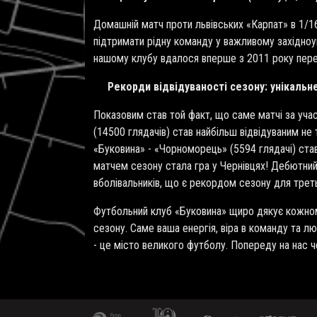
Домашній матч проти львівських «Карпат» в 1/1
підтримати рідну команду у важливому західноук
нашому клубу вдалося вперше з 2011 року перем
Рекорди відвідуваності сезону: унікальн
Показовим став той факт, що саме матчі за учас
(14500 глядачів) став найбільш відвідуваним не 
«Буковина» - «Чорноморець» (5594 глядачі) став 
матчем сезону стала гра у Чернівцях! Дебютний 
вболівальників, що є рекордом сезону для треть
Футбольний клуб «Буковина» щиро дякує кожному
сезону. Саме ваша енергія, віра в команду та 
- це місто великого футболу. Попереду на нас че