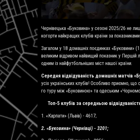
Чернівецька «Буковина» у сезоні 2025/26 не лиш
когорти найкращих клубів країни за показниками
Загалом у 18 домашніх поєдинках «Буковини» (15
великим відривом найвищий показник у Першій лі
одним із найфутбольніших міст нашої країни.
Середня відвідуваність домашніх матчів «Б
усіх українських клубів! Особливо приємно, що
го туру між «Буковиною» та одеським «Чорномо
Топ-5 клубів за середньою відвідуваністю 
1. «Карпати» (Львів) - 4617;
2. «Буковина» (Чернівці) - 3201;