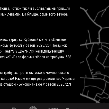
Понад чотири тисячі вболівальників прийшли
ними левами». Ба більше, саме того вечора
лькох турнірах. Кубковий матч із «Динамо»
нському футболі у сезоні 2025/26! Поєдинок
І навіть у Другій лізі найвідвідуванішим
деської «Реал Фарми» зібрав на трибунах 538
на трибунах протягом усього чемпіонського
 історію! Разом ми ще раз довели, що Чернівці
на стадіоні «Буковина» вже у сезоні 2026/27!