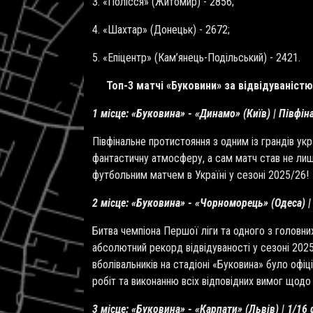
3. «Полісся» (Житомир) - 2856;
4. «Шахтар» (Донецьк) - 2672;
5. «Епіцентр» (Кам’янець-Подільський) - 2421.
Топ-3 матчі «Буковини» за відвідуваністю 
1 місце: «Буковина» - «Динамо» (Київ) | Півфі
Півфінальне протистояння з одним із грандів у
фантастичну атмосферу, а сам матч став не лиш
футбольним матчем в Україні у сезоні 2025/26!
2 місце: «Буковина» - «Чорноморець» (Одеса) |
Битва чемпіона Першої ліги та одного з головни
абсолютний рекорд відвідуваності у сезоні 2025/
вболівальників на стадіоні «Буковина» було оф
робіт та виконанню всіх відповідних вимог щодо 
3 місце: «Буковина» - «Карпати» (Львів) | 1/16