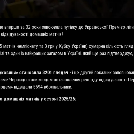
е вперше за 32 роки завоювала путівку до Української Прем’єр-ліги 
 відвідуваності домашніх матчів!
 матчів чемпіонату та 3 гри у Кубку України) сумарна кількість гляд
зі та один із найкращих загалом в Україні, який ще раз підтверджу
уковини» становила 3201 глядач
- і це другий показник заповнюва
 саме Чернівці стали місцем встановлення рекорду відвідуваності Пе
рцем» відвідали 5594 вболівальники.
домашніх матчів у сезоні 2025/26: