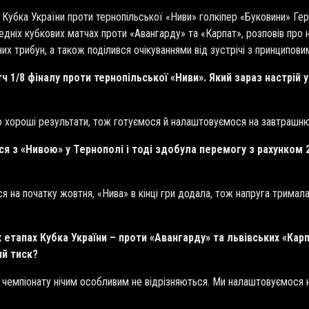
 Кубка України проти тернопільської «Ниви» голкіпер «Буковини» Ге
редніх кубкових матчах проти «Авангарду» та «Карпат», розповів пр
их трибун, а також поділився очікуваннями від зустрічі з принципов
тч 1/8 фіналу проти тернопільської «Ниви». Який зараз настрій
о хороші результати, тож готуємося й налаштовуємося на завтрашню
ся з «Нивою» у Тернополі і тоді здобула перемогу з рахунком 2
ся на початку жовтня, «Нива» в кінці гри додала, тож напруга тримал
 етапах Кубка України – проти «Авангарду» та львівських «Карп
ий тиск?
ів чемпіонату нічим особливим не відрізняються. Ми налаштовуємося