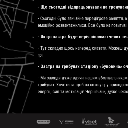
- Що сьогодні відпрацьовували на тренуван
- Сьогодні було звичайне передігрове заняття, 
емоційно розвантажилися. Все було на позитиві
- Якщо завтра буде серія післяматчевих пе
- Тут складно щось наперед сказати. Можеш дума
грі.
- Завтра на трибунах стадіону «Буковина» о
- Ми завжди дуже вдячні нашим вболівальникам.
трибунах. Хочеться, щоб на кожну гру приходи
енергії, сил та мотивації! Чернівчани, дуже че