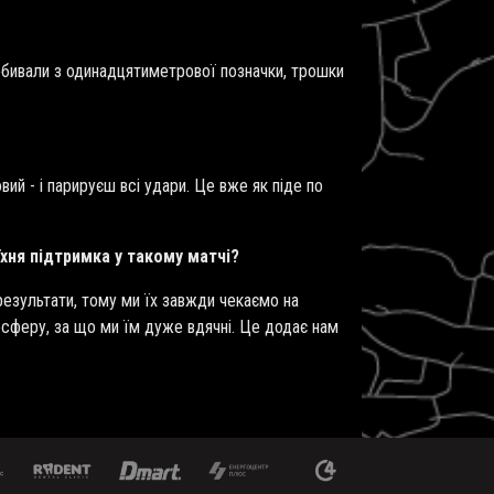
пробивали з одинадцятиметрової позначки, трошки
ий - і парируєш всі удари. Це вже як піде по
їхня підтримка у такому матчі?
езультати, тому ми їх завжди чекаємо на
сферу, за що ми їм дуже вдячні. Це додає нам