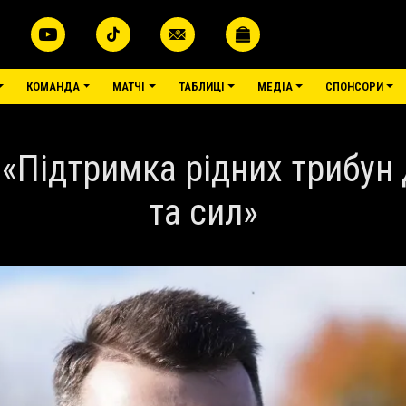
КОМАНДА
МАТЧІ
ТАБЛИЦІ
МЕДІА
СПОНСОРИ
«Підтримка рідних трибун 
та сил»