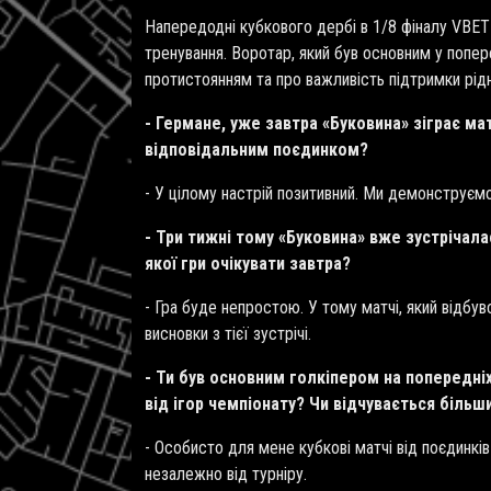
Напередодні кубкового дербі в 1/8 фіналу VBET
тренування. Воротар, який був основним у попе
протистоянням та про важливість підтримки рідн
- Германе, уже завтра «Буковина» зіграє ма
відповідальним поєдинком?
- У цілому настрій позитивний. Ми демонструєм
- Три тижні тому «Буковина» вже зустрічала
якої гри очікувати завтра?
- Гра буде непростою. У тому матчі, який відбув
висновки з тієї зустрічі.
- Ти був основним голкіпером на попередніх
від ігор чемпіонату? Чи відчувається більш
- Особисто для мене кубкові матчі від поєдинк
незалежно від турніру.