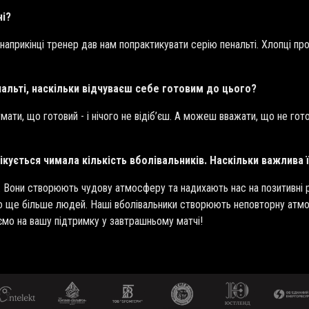
ні?
а наприкінці тренер дав нам попрактикувати серію пенальті. Хлопці 
.
нальті, наскільки відчуваєш себе готовим до цього?
ти, що готовий - і нічого не відіб’єш. А можеш вважати, що не готов
чікується чимала кількість вболівальників. Наскільки важлива 
 Вони створюють чудову атмосферу та надихають нас на позитивні р
ло ще більше людей. Наші вболівальники створюють неповторну атмо
каємо на вашу підтримку у завтрашньому матчі!