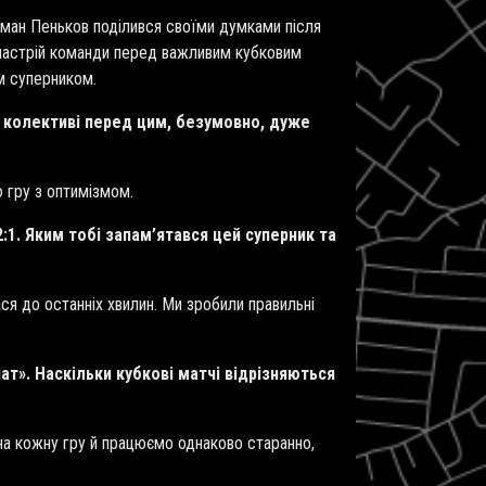
рман Пеньков поділився своїми думками після
о настрій команди перед важливим кубковим
им суперником.
 у колективі перед цим, безумовно, дуже
 гру з оптимізмом.
:1. Яким тобі запам’ятався цей суперник та
ася до останніх хвилин. Ми зробили правильні
ат». Наскільки кубкові матчі відрізняються
 на кожну гру й працюємо однаково старанно,