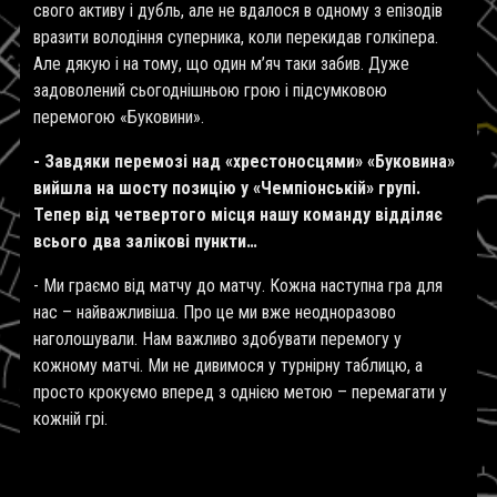
свого активу і дубль, але не вдалося в одному з епізодів
вразити володіння суперника, коли перекидав голкіпера.
Але дякую і на тому, що один м’яч таки забив. Дуже
задоволений сьогоднішньою грою і підсумковою
перемогою «Буковини».
- Завдяки перемозі над «хрестоносцями» «Буковина»
вийшла на шосту позицію у «Чемпіонській» групі.
Тепер від четвертого місця нашу команду відділяє
всього два залікові пункти…
- Ми граємо від матчу до матчу. Кожна наступна гра для
нас – найважливіша. Про це ми вже неодноразово
наголошували. Нам важливо здобувати перемогу у
кожному матчі. Ми не дивимося у турнірну таблицю, а
просто крокуємо вперед з однією метою – перемагати у
кожній грі.