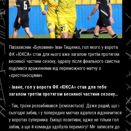
Півзахисник «Буковини» Іван Тищенко, гол якого у ворота
ФК «ЮКСА» став для нього вже загалом третім протягом
весняної частини сезону, одразу після фінального свистка
поділився враженнями від переможного матчу з
«хрестоносцями».
- Іване, гол у ворота ФК «ЮКСА» став для тебе
загалом третім протягом весняної частини сезону…
- Так, трохи роззабивався
(усміхається).
Дуже радий, що і
сьогодні забив, і у попередніх матчах вдалося відзначитися
у воротах суперника. Емоції позитивні, адже не тільки гол
забив, а ще й команда здобула перемогу! Міг записати до