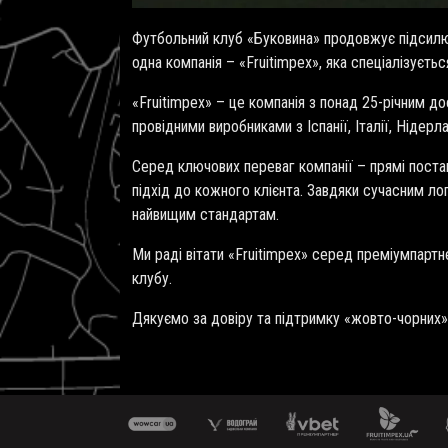
Футбольний клуб «Буковина» продовжує підсилю
одна компанія – «
Fruitimpex
», яка спеціалізуєть
«Fruitimpex» – це компанія з понад 25-річним до
провідними виробниками з Іспанії, Італії, Нідерл
Серед ключових переваг компанії – прямі поставк
підхід до кожного клієнта. Завдяки сучасним лог
найвищим стандартам.
Ми раді вітати «Fruitimpex» серед преміумпарт
клубу.
Дякуємо за довіру та підтримку «жовто-чорних