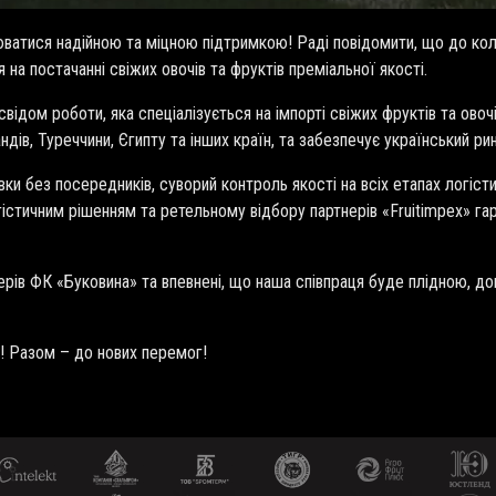
ватися надійною та міцною підтримкою! Раді повідомити, що до ко
ся на постачанні свіжих овочів та фруктів преміальної якості.
свідом роботи, яка спеціалізується на імпорті свіжих фруктів та овоч
андів, Туреччини, Єгипту та інших країн, та забезпечує український р
и без посередників, суворий контроль якості на всіх етапах логісти
істичним рішенням та ретельному відбору партнерів «Fruitimpex» гара
нерів ФК «Буковина» та впевнені, що наша співпраця буде плідною, 
»! Разом – до нових перемог!