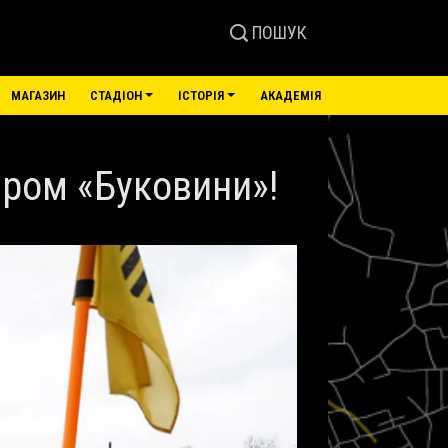
ПОШУК
МАГАЗИН
СТАДІОН
ІСТОРІЯ
АКАДЕМІЯ
ером «Буковини»!