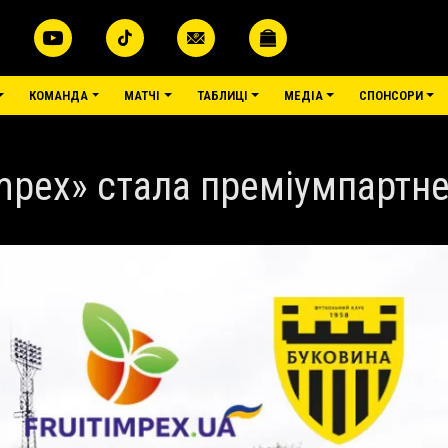
КОМАНДА
МАТЧІ
ТАБЛИЦІ
МЕДІА
СПОНСОРИ
impex» стала преміумпартн