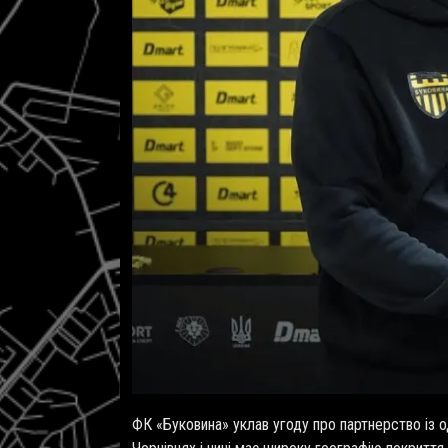
ФК «Буковина» уклав угоду про партнерство із о