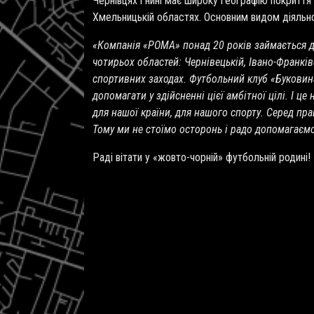
Чернівцях і нині має широку географію покриття 
Хмельницькій областях. Основним видом діяльно
«Компанія «РОМА» понад 20 років займається ди
чотирьох областей: Чернівецькій, Івано-Франків
спортивних заходах. Футбольний клуб «Буковина
допомагати у здійсненні цієї амбітної цілі. І це 
для нашої країни, для нашого спорту. Серед пра
Тому ми не стоїмо осторонь і радо допомагаємо
Раді вітати у «жовто-чорній» футбольній родині!