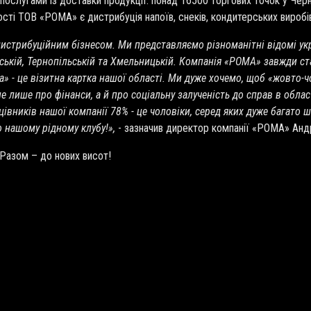
послугами із доставки продукції: понад 16500 торгових точок у Черні
сті ТОВ «РОМА» є дистрибуція напоїв, снеків, кондитерських виробі
стрибуційним бізнесом. Ми представляємо різноманітні відомі украї
ській, Тернопільській та Хмельницькій. Компанія «РОМА» завжди ста
» - це візитна картка нашої області. Ми дуже хочемо, щоб «жовто-ч
не лише про фінанси, а й про соціальну залученість до справ в області
цівників нашої компанії 78% - це чоловіки, серед яких дуже багато 
 нашому рідному клубу!»,
- зазначив директор компанії «РОМА» Анд
 Разом – до нових висот!