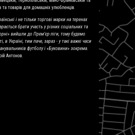
вецькій, Тернопільській, Івано-Франківській та
в та товарів для домашніх улюбленців.
нські і не тільки торгові марки на теренах
рається брати участь у різних соціальних та
орні» вийшли до Прем’єр-ліги, тому будемо
, в Україні, тим паче, зараз - у такі важкі часи
шанувальників футболу і «Буковини» зокрема.
рій Антонов.