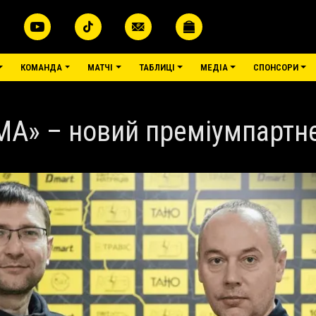
КОМАНДА
МАТЧІ
ТАБЛИЦІ
МЕДІА
СПОНСОРИ
МА» – новий преміумпартне