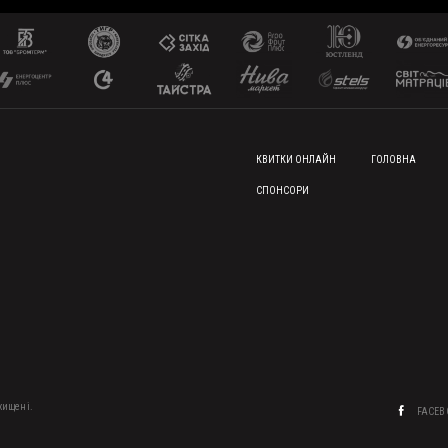
FOOTER MENU
КВИТКИ ОНЛАЙН
ГОЛОВНА
СПОНСОРИ
ахищені.
FACE