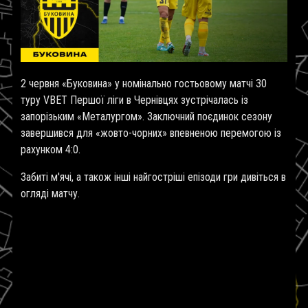
2 червня «Буковина» у номінально гостьовому матчі 30
туру VBET Першої ліги в Чернівцях зустрічалась із
запорізьким «Металургом». Заключний поєдинок сезону
завершився для «жовто-чорних» впевненою перемогою із
рахунком 4:0.
Забиті м'ячі, а також інші найгостріші епізоди гри дивіться в
огляді матчу.