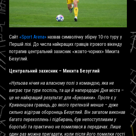
Сайт
«Sport Arena»
назвав символічну збірну 10-го туру у
Першій лізі. До числа найкращих гравців ігрового вікенду
потрапив центральний захисник «жовто-чорних» Микита
Безуглий.
Центральний захисник – Микита Безуглий
«Нульова нічия на власному полі з командою, яка не
виграє три тури поспіль, та ще й напередодні Дня міста –
це не найкращий результат для «Буковини». Проте є у
Кривенцова гравець, до якого претензій менше – дуже
сильно відіграв оборонець Безуглий. Він загалом виконав
багато перехоплень і підбирань, був непоступливим у
боротьбі та практично не помилявся в передачах. Лише
один раз можна пригадати, коли після його помилки гості